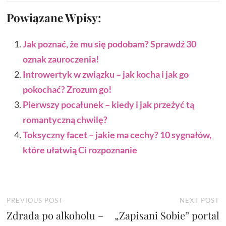
Powiązane Wpisy:
Jak poznać, że mu się podobam? Sprawdź 30
oznak zauroczenia!
Introwertyk w związku – jak kocha i jak go
pokochać? Zrozum go!
Pierwszy pocałunek – kiedy i jak przeżyć tą
romantyczną chwilę?
Toksyczny facet – jakie ma cechy? 10 sygnałów,
które ułatwią Ci rozpoznanie
Nawigacja
Previous
N
PREVIOUS POST
NEXT POST
Zdrada po alkoholu –
post:
„Zapisani Sobie” portal
p
wpisu