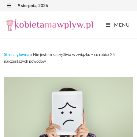
Skip
9 sierpnia, 2026
MENU
to
content
MENU
Strona główna
»
Nie jestem szczęśliwa w związku – co robić? 25
najczęstszych powodów