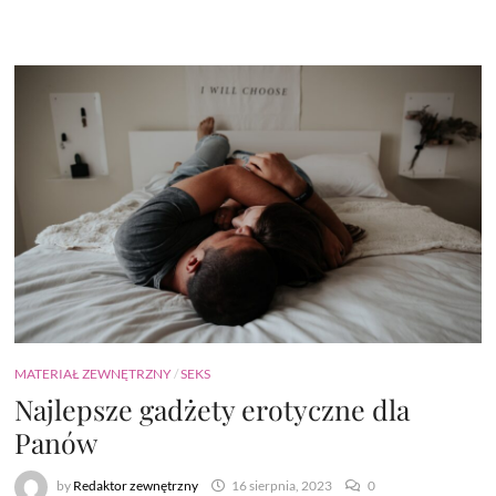
MATERIAŁ ZEWNĘTRZNY
/
SEKS
Najlepsze gadżety erotyczne dla
Panów
by
Redaktor zewnętrzny
16 sierpnia, 2023
0