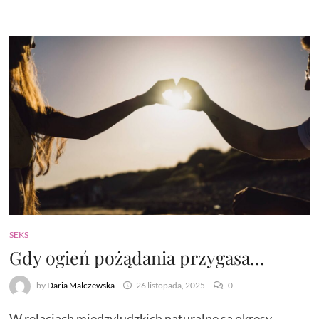
SEKS
Gdy ogień pożądania przygasa…
by
Daria Malczewska
26 listopada, 2025
0
W relacjach międzyludzkich naturalne są okresy