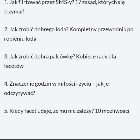
1.
Jak flirtować przez SMS-y? 17 zasad, których się
trzymaj!
2.
Jak zrobić dobrego loda? Kompletny przewodnik po
robieniu loda
3.
Jak zrobić dobrą palcówkę? Kobiece rady dla
facetów
4.
Znaczenie godzin w miłości i życiu – jak je
odczytywać?
5.
Kiedy facet udaje, że mu nie zależy? 10 możliwości