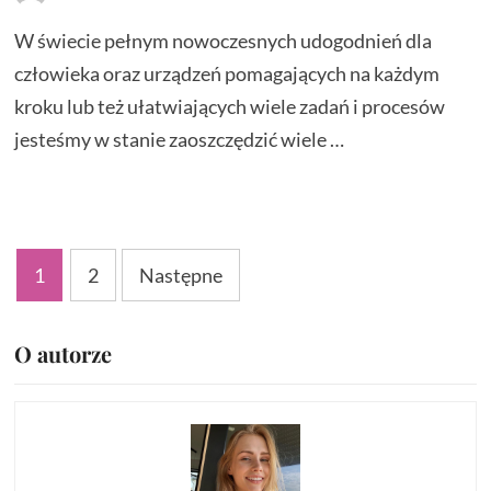
W świecie pełnym nowoczesnych udogodnień dla
człowieka oraz urządzeń pomagających na każdym
kroku lub też ułatwiających wiele zadań i procesów
jesteśmy w stanie zaoszczędzić wiele …
Stronicowanie
1
2
Następne
wpisów
O autorze