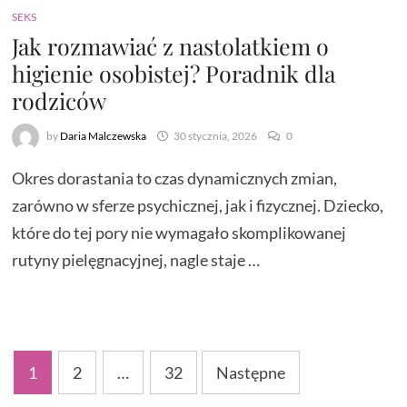
SEKS
Jak rozmawiać z nastolatkiem o
higienie osobistej? Poradnik dla
rodziców
by
Daria Malczewska
30 stycznia, 2026
0
Okres dorastania to czas dynamicznych zmian,
zarówno w sferze psychicznej, jak i fizycznej. Dziecko,
które do tej pory nie wymagało skomplikowanej
rutyny pielęgnacyjnej, nagle staje …
Stronicowanie
1
2
…
32
Następne
wpisów