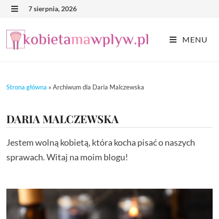
Skip
7 sierpnia, 2026
MENU
to
content
MENU
Strona główna
»
Archiwum dla Daria Malczewska
DARIA MALCZEWSKA
Jestem wolną kobietą, która kocha pisać o naszych
sprawach. Witaj na moim blogu!