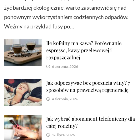
żyć bardziej ekologicznie, warto zastanowić się nad
ponownym wykorzystaniem codziennych odpadów.
Weźmy na przykład fusy po…
Ile kofeiny ma kawa? Porównanie
espresso, kawy przelewowej i
rozpuszczalnej
6 sierpnia, 2026
Jak odpoczywać bez poczucia winy? 7
sposobów na prawdziwą regenerację
4 sierpnia, 2026
Jak wybrać abonament telefoniczny dla
całej rodziny?
16 lipca, 2026