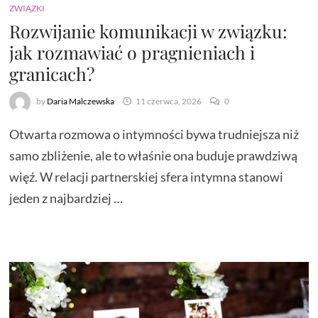
ZWIĄZKI
Rozwijanie komunikacji w związku:
jak rozmawiać o pragnieniach i
granicach?
by
Daria Malczewska
11 czerwca, 2026
0
Otwarta rozmowa o intymności bywa trudniejsza niż
samo zbliżenie, ale to właśnie ona buduje prawdziwą
więź. W relacji partnerskiej sfera intymna stanowi
jeden z najbardziej …