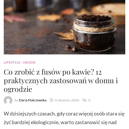
LIFESTYLE
/
URODA
Co zrobić z fusów po kawie? 12
praktycznych zastosowań w domu i
ogrodzie
by
Daria Malczewska
6 sierpnia, 2026
0
W dzisiejszych czasach, gdy coraz więcej osób stara się
żyć bardziej ekologicznie, warto zastanowić się nad