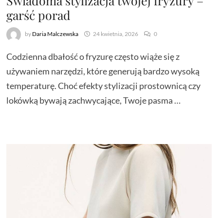
Świadoma stylizacja twojej fryzury –
garść porad
by
Daria Malczewska
24 kwietnia, 2026
0
Codzienna dbałość o fryzurę często wiąże się z
używaniem narzędzi, które generują bardzo wysoką
temperaturę. Choć efekty stylizacji prostownicą czy
lokówką bywają zachwycające, Twoje pasma …