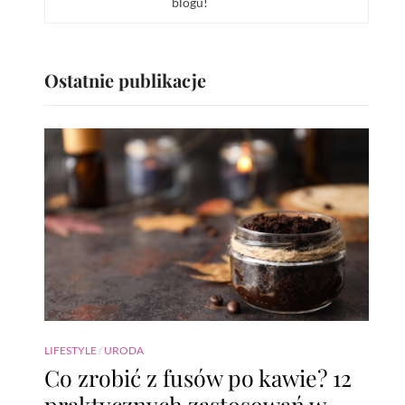
blogu!
Ostatnie publikacje
LIFESTYLE
/
URODA
Co zrobić z fusów po kawie? 12
praktycznych zastosowań w