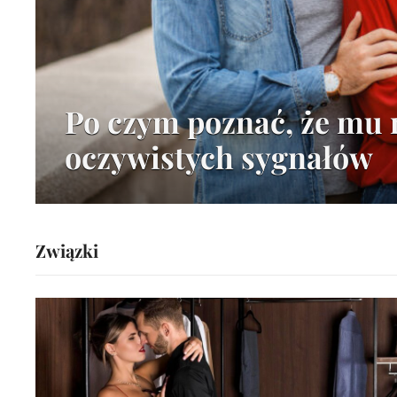
Po czym poznać, że mu n
oczywistych sygnałów
Związki