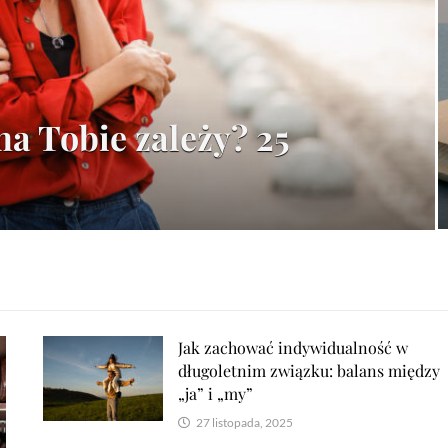
a Tobie zależy? 25
Jak zachować indywidualność w
długoletnim związku: balans między
„ja” i „my”
27 listopada, 2025