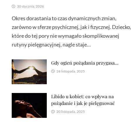
30 stycznia, 2026
Okres dorastania to czas dynamicznych zmian,
zarówno w sferze psychicznej, jak i fizycznej. Dziecko
które do tej pory nie wymagało skomplikowanej
rutyny pielęgnacyjnej, nagle staje…
Gdy ogień pożądania przygasa…
26 listopada, 2025
Libido u kobiet: co wpływa na
pożądanie i jak je pielęgnować
20 listopada, 2025