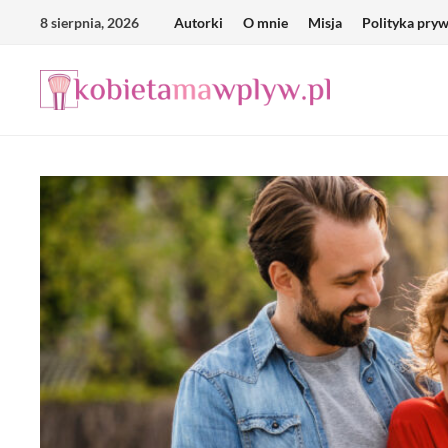
Skip
8 sierpnia, 2026
Autorki
O mnie
Misja
Polityka pry
to
content