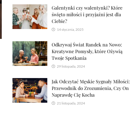
Galentynki czy walentynki? Które
święto miłości i przyjaźni jest dla
Ciebie?
14 stycznia, 2025
Odkrywaj Świat Randek na Nowo:
Kreatywne Pomysły, które Ożywią
Twoje Spotkania
29 listopada, 2024
Jak Odczytać Męskie Sygnały Miłości:
ż
Przewodnik do Zrozumienia, Czy On
Naprawdę Cię Kocha
21 listopada, 2024