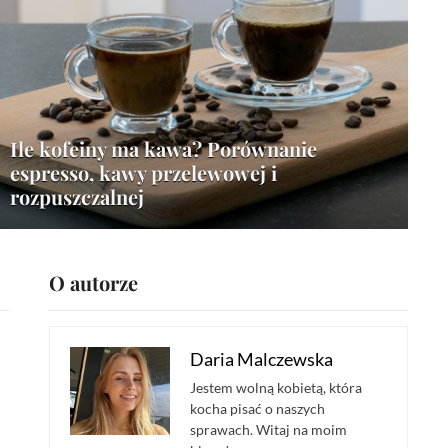
Romans w pracy – jak się 
Ile kofeiny ma kawa? Porównanie
konsekwencje
espresso, kawy przelewowej i
rozpuszczalnej
O autorze
Daria Malczewska
Jestem wolną kobietą, która
kocha pisać o naszych
sprawach. Witaj na moim