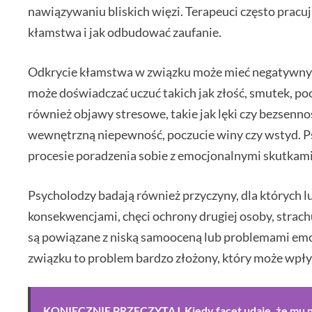
nawiązywaniu bliskich więzi. Terapeuci często pracuj
kłamstwa i jak odbudować zaufanie.
Odkrycie kłamstwa w związku może mieć negatywny 
może doświadczać uczuć takich jak złość, smutek, po
również objawy stresowe, takie jak lęki czy bezsenn
wewnętrzną niepewność, poczucie winy czy wstyd. P
procesie poradzenia sobie z emocjonalnymi skutkam
Psycholodzy badają również przyczyny, dla których l
konsekwencjami, chęci ochrony drugiej osoby, strac
są powiązane z niską samooceną lub problemami emo
związku to problem bardzo złożony, który może wpływ
KONIECZNIE PRZECZYTAJ
Kiedy facet udaje, że mu 