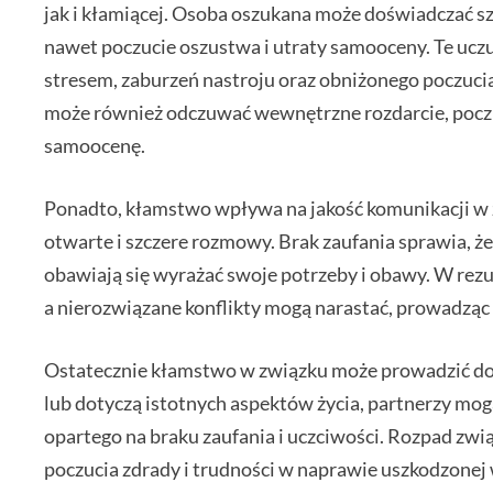
jak i kłamiącej. Osoba oszukana może doświadczać sze
nawet poczucie oszustwa i utraty samooceny. Te ucz
stresem, zaburzeń nastroju oraz obniżonego poczucia 
może również odczuwać wewnętrzne rozdarcie, poczuc
samoocenę.
Ponadto, kłamstwo wpływa na jakość komunikacji w 
otwarte i szczere rozmowy. Brak zaufania sprawia, ż
obawiają się wyrażać swoje potrzeby i obawy. W rezul
a nierozwiązane konflikty mogą narastać, prowadząc 
Ostatecznie kłamstwo w związku może prowadzić do r
lub dotyczą istotnych aspektów życia, partnerzy mo
opartego na braku zaufania i uczciwości. Rozpad zw
poczucia zdrady i trudności w naprawie uszkodzonej 