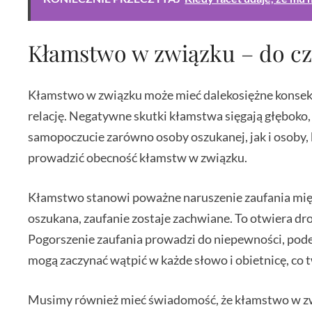
Kłamstwo w związku – do c
Kłamstwo w związku może mieć dalekosiężne konsekwe
relację. Negatywne skutki kłamstwa sięgają głęboko,
samopoczucie zarówno osoby oszukanej, jak i osoby, 
prowadzić obecność kłamstw w związku.
Kłamstwo stanowi poważne naruszenie zaufania międ
oszukana, zaufanie zostaje zachwiane. To otwiera dr
Pogorszenie zaufania prowadzi do niepewności, podej
mogą zaczynać wątpić w każde słowo i obietnicę, co tw
Musimy również mieć świadomość, że kłamstwo w zwi