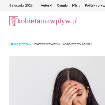
Skip
6 sierpnia, 2026
Autorki
O mnie
Misja
Polityka pry
to
content
Strona główna
»
Kłamstwo w związku – wybaczyć czy odejść?