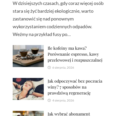
W dzisiejszych czasach, gdy coraz więcej osób
stara się żyć bardziej ekologicznie, warto
zastanowić się nad ponownym
wykorzystaniem codziennych odpadów.
Weźmy na przykład fusy po…
Ile kofeiny ma kawa?
Porównanie espresso, kawy
przelewowej i rozpuszczalnej
6 sierpnia, 2026
Jak odpoczywać bez poczucia
winy? 7 sposobów na
prawdziwą regenerację
4 sierpnia, 2026
Jak wybrać abonament