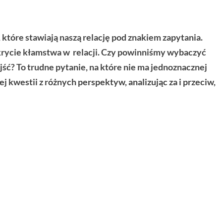
które stawiają naszą relację pod znakiem zapytania.
krycie kłamstwa w relacji. Czy powinniśmy wybaczyć
jść? To trudne pytanie, na które nie ma jednoznacznej
j kwestii z różnych perspektyw, analizując za i przeciw,