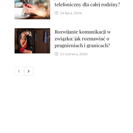
telefoniczny dla całej rodziny?
16 lipca, 2026
Rozwijanie komunikacji w
związku: jak rozmawiać o
pragnieniach i granicach?
11 czerwca, 2026