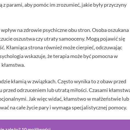
ą z parami, aby pomóc im zrozumieć, jakie były przyczyny
wpływ na zdrowie psychiczne obu stron. Osoba oszukana
czucie oszustwa czy utraty samooceny. Mogą pojawić się
ość. Kłamiąca strona również może cierpieć, odczuwając
sychologia wskazuje, że terapia może być pomocna w
i kłamstwa.
udzie kłamią w związkach. Często wynika to z obaw przed
hu przed odrzuceniem lub utratą miłości. Czasami kłamstw
cjonalnymi. Jak więc widać, kłamstwo w małżeństwie lub
ać na całe życie pary i wymaga specjalistycznej pomocy.
nie zależy? 10 możliwości