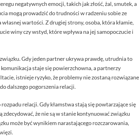
regu negatywnych emocji, takich jak złość, żal, smutek, a
ucia mogą prowadzić do trudności w radzeniu sobie ze
własnej wartości. Z drugiej strony, osoba, która kłamie,
ie winy czy wstyd, które wpływa na jej samopoczucie i
związku. Gdy jeden partner ukrywa prawdę, utrudnia to
e komunikacja staje się powierzchowna, a partnerzy
tacie, istnieje ryzyko, że problemy nie zostaną rozwiązane
do dalszego pogorszenia relacji.
ozpadu relacji. Gdy kłamstwa stają się powtarzające się
gą zdecydować, że nie są w stanie kontynuować związku
iązku może być wynikiem narastającego rozczarowania,
więzi.