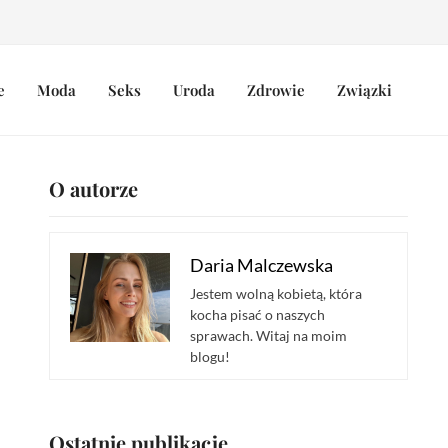
e
Moda
Seks
Uroda
Zdrowie
Związki
O autorze
Daria Malczewska
Jestem wolną kobietą, która
kocha pisać o naszych
sprawach. Witaj na moim
blogu!
Ostatnie publikacje