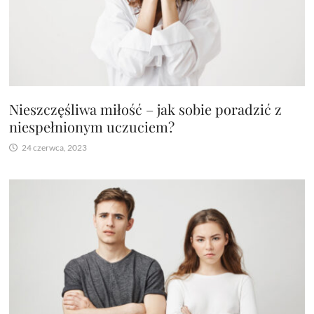
Nieszczęśliwa miłość – jak sobie poradzić z
niespełnionym uczuciem?
24 czerwca, 2023