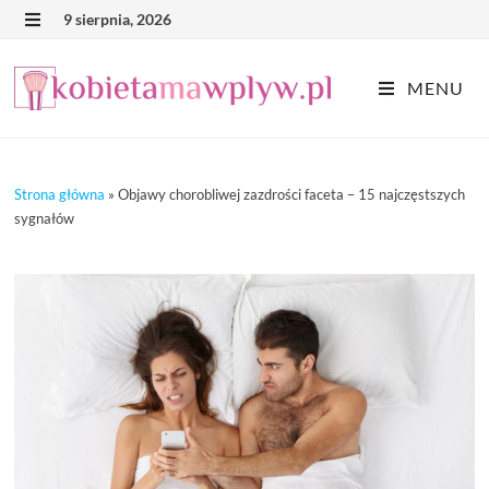
Skip
9 sierpnia, 2026
MENU
to
content
MENU
Strona główna
»
Objawy chorobliwej zazdrości faceta – 15 najczęstszych
sygnałów