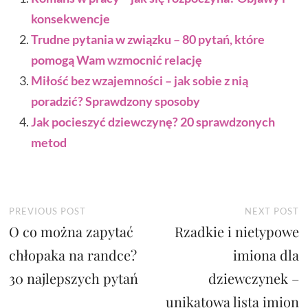
konsekwencje
Trudne pytania w związku – 80 pytań, które
pomogą Wam wzmocnić relację
Miłość bez wzajemności – jak sobie z nią
poradzić? Sprawdzony sposoby
Jak pocieszyć dziewczynę? 20 sprawdzonych
metod
Nawigacja
Previous
N
PREVIOUS POST
NEXT POST
O co można zapytać
post:
Rzadkie i nietypowe
p
wpisu
chłopaka na randce?
imiona dla
30 najlepszych pytań
dziewczynek –
unikatowa lista imion