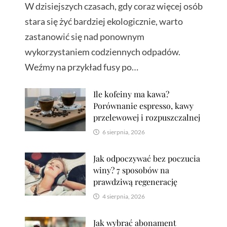
W dzisiejszych czasach, gdy coraz więcej osób
stara się żyć bardziej ekologicznie, warto
zastanowić się nad ponownym
wykorzystaniem codziennych odpadów.
Weźmy na przykład fusy po…
Ile kofeiny ma kawa?
Porównanie espresso, kawy
przelewowej i rozpuszczalnej
6 sierpnia, 2026
Jak odpoczywać bez poczucia
winy? 7 sposobów na
prawdziwą regenerację
4 sierpnia, 2026
Jak wybrać abonament