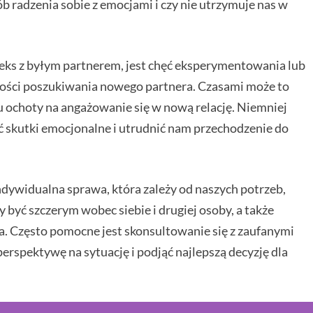
ób radzenia sobie z emocjami i czy nie utrzymuje nas w
eks z byłym partnerem, jest chęć eksperymentowania lub
ności poszukiwania nowego partnera. Czasami może to
u ochoty na angażowanie się w nową relację. Niemniej
ć skutki emocjonalne i utrudnić nam przechodzenie do
indywidualna sprawa, która zależy od naszych potrzeb,
y być szczerym wobec siebie i drugiej osoby, a także
a. Często pomocne jest skonsultowanie się z zaufanymi
erspektywę na sytuację i podjąć najlepszą decyzję dla