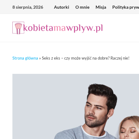
Skip
8 sierpnia, 2026
Autorki
O mnie
Misja
Polityka pry
to
content
Strona główna
»
Seks z eks – czy może wyjść na dobre? Raczej nie!