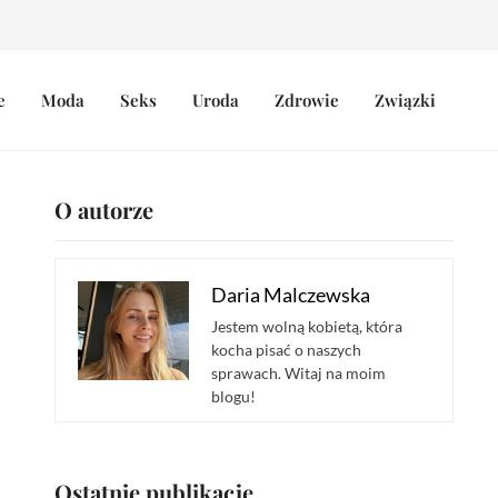
e
Moda
Seks
Uroda
Zdrowie
Związki
O autorze
Daria Malczewska
Jestem wolną kobietą, która
kocha pisać o naszych
sprawach. Witaj na moim
blogu!
Ostatnie publikacje