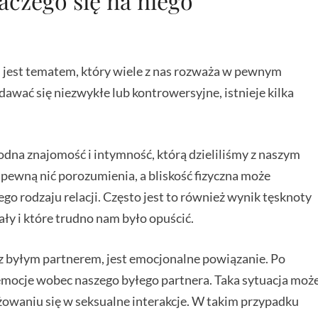
aczego się na niego
 jest tematem, który wiele z nas rozważa w pewnym
wać się niezwykłe lub kontrowersyjne, istnieje kilka
.
na znajomość i intymność, którą dzieliliśmy z naszym
pewną nić porozumienia, a bliskość fizyczna może
 rodzaju relacji. Często jest to również wynik tęsknoty
ły i które trudno nam było opuścić.
 z byłym partnerem, jest emocjonalne powiązanie. Po
mocje wobec naszego byłego partnera. Taka sytuacja moż
żowaniu się w seksualne interakcje. W takim przypadku