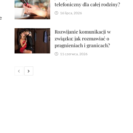
telefoniczny dla całej rodziny?
16 lipca, 2026
e
Rozwijanie komunikacji w
związku: jak rozmawiać o
pragnieniach i granicach?
11 czerwca, 2026