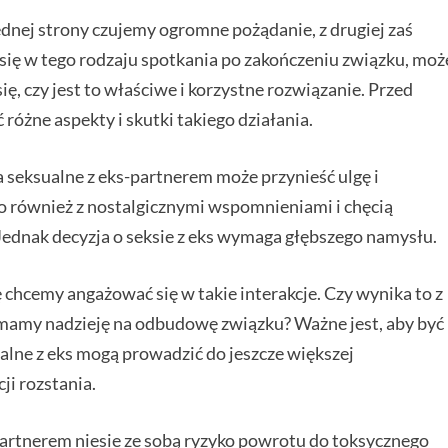
ednej strony czujemy ogromne pożądanie, z drugiej zaś
się w tego rodzaju spotkania po zakończeniu związku, moż
ę, czy jest to właściwe i korzystne rozwiązanie. Przed
różne aspekty i skutki takiego działania.
 seksualne z eks-partnerem może przynieść ulgę i
 to również z nostalgicznymi wspomnieniami i chęcią
 Jednak decyzja o seksie z eks wymaga głębszego namysłu.
 chcemy angażować się w takie interakcje. Czy wynika to z
 mamy nadzieję na odbudowę związku? Ważne jest, aby być
ualne z eks mogą prowadzić do jeszcze większej
ji rozstania.
partnerem niesie ze sobą ryzyko powrotu do toksycznego