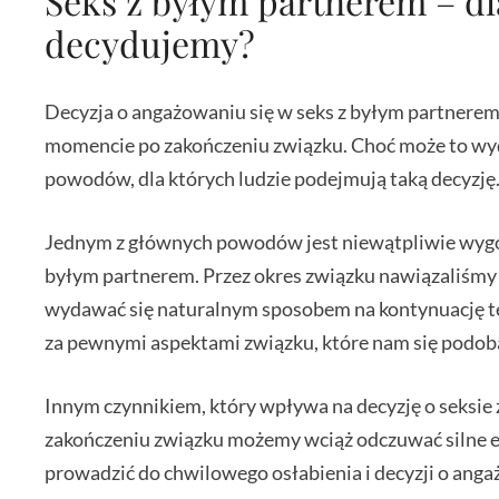
Seks z byłym partnerem – dl
decydujemy?
Decyzja o angażowaniu się w seks z byłym partnerem
momencie po zakończeniu związku. Choć może to wyda
powodów, dla których ludzie podejmują taką decyzję
Jednym z głównych powodów jest niewątpliwie wygod
byłym partnerem. Przez okres związku nawiązaliśmy 
wydawać się naturalnym sposobem na kontynuację tego
za pewnymi aspektami związku, które nam się podoba
Innym czynnikiem, który wpływa na decyzję o seksie
zakończeniu związku możemy wciąż odczuwać silne e
prowadzić do chwilowego osłabienia i decyzji o anga