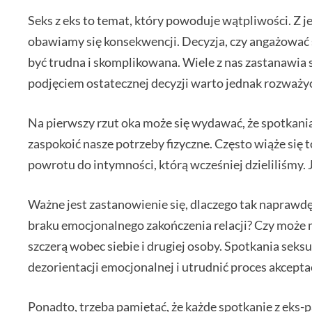
Seks z eks to temat, który powoduje wątpliwości. Z j
obawiamy się konsekwencji. Decyzja, czy angażować 
być trudna i skomplikowana. Wiele z nas zastanawia si
podjęciem ostatecznej decyzji warto jednak rozważyć 
Na pierwszy rzut oka może się wydawać, że spotkania
zaspokoić nasze potrzeby fizyczne. Często wiąże się
powrotu do intymności, którą wcześniej dzieliliśmy.
Ważne jest zastanowienie się, dlaczego tak naprawdę
braku emocjonalnego zakończenia relacji? Czy może
szczerą wobec siebie i drugiej osoby. Spotkania seks
dezorientacji emocjonalnej i utrudnić proces akceptac
Ponadto, trzeba pamiętać, że każde spotkanie z eks-