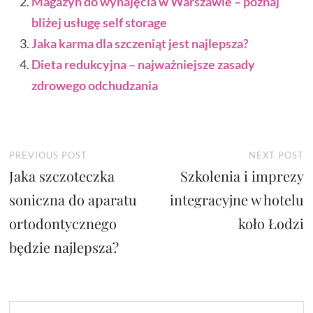
Magazyn do wynajęcia w Warszawie – poznaj
bliżej usługę self storage
Jaka karma dla szczeniąt jest najlepsza?
Dieta redukcyjna – najważniejsze zasady
zdrowego odchudzania
Nawigacja
Previous
N
PREVIOUS POST
NEXT POST
Jaka szczoteczka
post:
Szkolenia i imprezy
p
wpisu
soniczna do aparatu
integracyjne w hotelu
ortodontycznego
koło Łodzi
będzie najlepsza?