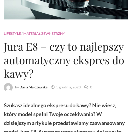
LIFESTYLE
/
MATERIAŁ ZEWNĘTRZNY
Jura E8 – czy to najlepszy
automatyczny ekspres do
kawy?
by
Daria Malczewska
5 grudnia, 2023
0
Szukasz idealnego ekspresu do kawy? Nie wiesz,
który model spełni Twoje oczekiwania? W
dzisiejszym artykule przedstawiamy zaawansowany
model Jura E8. Automatyczne ekspresy do kawy to