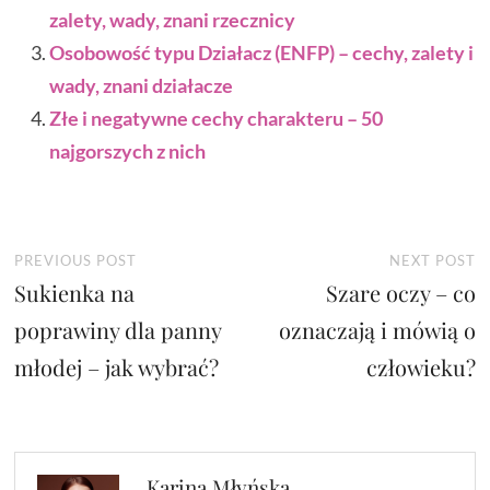
zalety, wady, znani rzecznicy
Osobowość typu Działacz (ENFP) – cechy, zalety i
wady, znani działacze
Złe i negatywne cechy charakteru – 50
najgorszych z nich
Nawigacja
Previous
N
PREVIOUS POST
NEXT POST
Sukienka na
post:
Szare oczy – co
p
wpisu
poprawiny dla panny
oznaczają i mówią o
młodej – jak wybrać?
człowieku?
Karina Młyńska