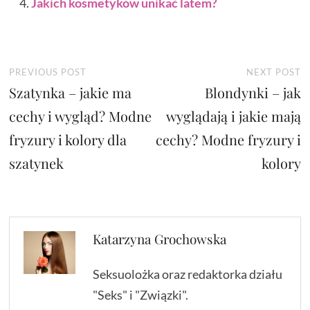
Jakich kosmetyków unikać latem?
Nawigacja
Previous
N
PREVIOUS POST
NEXT POST
Szatynka – jakie ma
post:
Blondynki – jak
p
wpisu
cechy i wygląd? Modne
wyglądają i jakie mają
fryzury i kolory dla
cechy? Modne fryzury i
szatynek
kolory
Katarzyna Grochowska
Seksuolożka oraz redaktorka działu
"Seks" i "Związki".