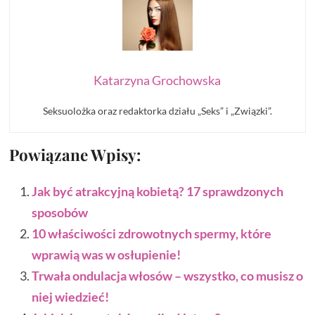
Katarzyna Grochowska
Seksuolożka oraz redaktorka działu „Seks” i „Związki”.
Powiązane Wpisy:
Jak być atrakcyjną kobietą? 17 sprawdzonych
sposobów
10 właściwości zdrowotnych spermy, które
wprawią was w osłupienie!
Trwała ondulacja włosów – wszystko, co musisz o
niej wiedzieć!