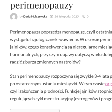
perimenopauzy
by
Daria Malczewska
26 listopada, 2025
0
Perimenopauza poprzedza menopauzę, czyli ostatnią m
wystąpiło fizjologiczne krwawienie. W okresie per
jajników, czego konsekwencją są nieregularne miesiąc
hormonalnych, przy czym objawy dotyczą wielu doleg
radzić z burzą zmiennych nastrojów?
Stan perimenopauzy rozpoczyna się zwykle 3-4 lata 
po ostatecznym ustaniu miesiączki. W tym czasie
o
rg
czyli zakończenia płodności. Funkcje jajników stop
regulujących cykl menstruacyjny (estrogenów i proge