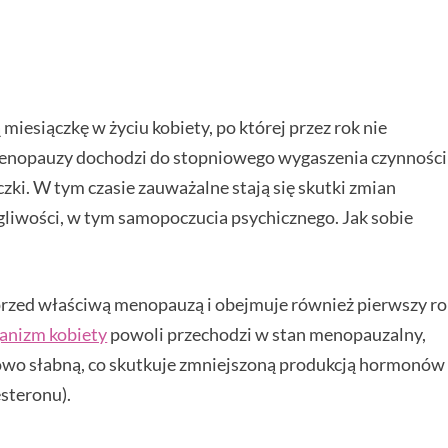
iesiączkę w życiu kobiety, po której przez rok nie
imenopauzy dochodzi do stopniowego wygaszenia czynności
zki. W tym czasie zauważalne stają się skutki zmian
liwości, w tym samopoczucia psychicznego. Jak sobie
przed właściwą menopauzą i obejmuje również pierwszy r
anizm kobiety
powoli przechodzi w stan menopauzalny,
niowo słabną, co skutkuje zmniejszoną produkcją hormonów
steronu).