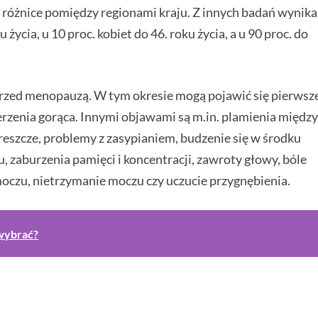
ą różnice pomiędzy regionami kraju. Z innych badań wynika
życia, u 10 proc. kobiet do 46. roku życia, a u 90 proc. do
rzed menopauzą. W tym okresie mogą pojawić się pierwsz
derzenia gorąca. Innymi objawami są m.in. plamienia międz
dreszcze, problemy z zasypianiem, budzenie się w środku
u, zaburzenia pamięci i koncentracji, zawroty głowy, bóle
moczu, nietrzymanie moczu czy uczucie przygnębienia.
wybrać?