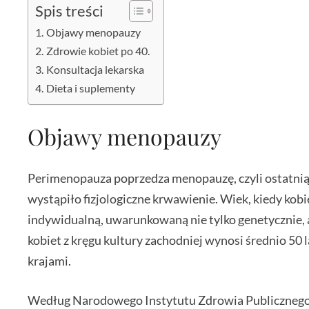
Spis treści
Objawy menopauzy
Zdrowie kobiet po 40.
Konsultacja lekarska
Dieta i suplementy
Objawy menopauzy
Perimenopauza poprzedza menopauzę, czyli ostatnią m
wystąpiło fizjologiczne krwawienie. Wiek, kiedy ko
indywidualną, uwarunkowaną nie tylko genetycznie, a
kobiet z kręgu kultury zachodniej wynosi średnio 50
krajami.
Według Narodowego Instytutu Zdrowia Publicznego-