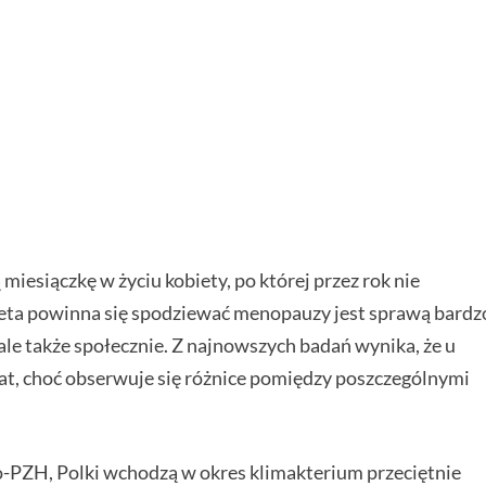
iesiączkę w życiu kobiety, po której przez rok nie
bieta powinna się spodziewać menopauzy jest sprawą bardz
le także społecznie. Z najnowszych badań wynika, że u
 lat, choć obserwuje się różnice pomiędzy poszczególnymi
PZH, Polki wchodzą w okres klimakterium przeciętnie