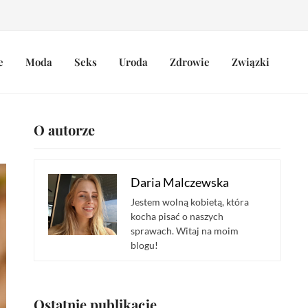
e
Moda
Seks
Uroda
Zdrowie
Związki
O autorze
Daria Malczewska
Jestem wolną kobietą, która
kocha pisać o naszych
sprawach. Witaj na moim
blogu!
Ostatnie publikacje