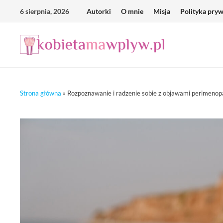
Skip
6 sierpnia, 2026
Autorki
O mnie
Misja
Polityka pry
to
content
Strona główna
»
Rozpoznawanie i radzenie sobie z objawami perimeno