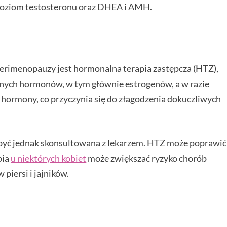
 poziom testosteronu oraz DHEA i AMH.
rimenopauzy jest hormonalna terapia zastępcza (HTZ),
znych hormonów, w tym głównie estrogenów, a w razie
hormony, co przyczynia się do złagodzenia dokuczliwych
 być jednak skonsultowana z lekarzem. HTZ może poprawić
pia
u
niektórych kobiet
może zwiększać ryzyko chorób
iersi i jajników.