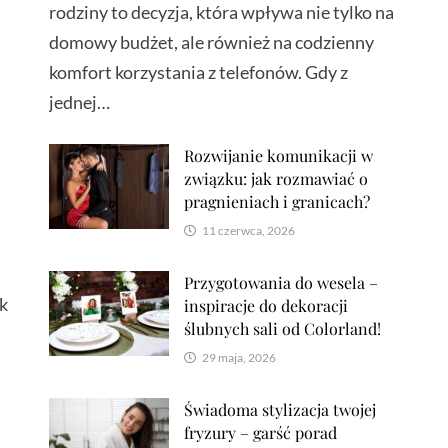
rodziny to decyzja, która wpływa nie tylko na
domowy budżet, ale również na codzienny
komfort korzystania z telefonów. Gdy z
jednej…
Rozwijanie komunikacji w
związku: jak rozmawiać o
pragnieniach i granicach?
11 czerwca, 2026
Przygotowania do wesela –
ok
inspiracje do dekoracji
ślubnych sali od Colorland!
29 maja, 2026
Świadoma stylizacja twojej
fryzury – garść porad