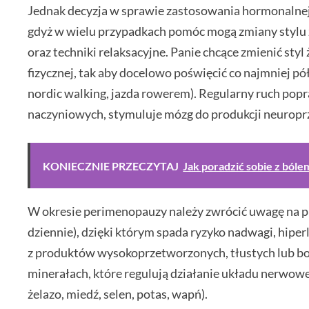
Jednak decyzja w sprawie zastosowania hormonalnej 
gdyż w wielu przypadkach pomóc mogą zmiany stylu ż
oraz techniki relaksacyjne. Panie chcące zmienić st
fizycznej, tak aby docelowo poświęcić co najmniej pó
nordic walking, jazda rowerem). Regularny ruch pop
naczyniowych, stymuluje mózg do produkcji neuropr
KONIECZNIE PRZECZYTAJ
Jak poradzić sobie z bóle
W okresie perimenopauzy należy zwrócić uwagę na pr
dziennie), dzięki którym spada ryzyko nadwagi, hipe
z produktów wysokoprzetworzonych, tłustych lub bog
minerałach, które regulują działanie układu nerwowe
żelazo, miedź, selen, potas, wapń).