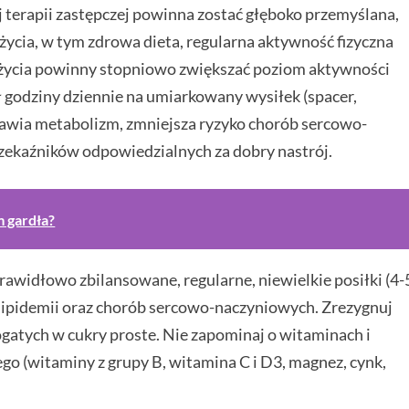
terapii zastępczej powinna zostać głęboko przemyślana,
ycia, w tym zdrowa dieta, regularna aktywność fizyczna
yl życia powinny stopniowo zwiększać poziom aktywności
ł godziny dziennie na umiarkowany wysiłek (spacer,
rawia metabolizm, zmniejsza ryzyko chorób sercowo-
zekaźników odpowiedzialnych za dobry nastrój.
m gardła?
awidłowo zbilansowane, regularne, niewielkie posiłki (4-
rlipidemii oraz chorób sercowo-naczyniowych. Zrezygnuj
atych w cukry proste. Nie zapominaj o witaminach i
go (witaminy z grupy B, witamina C i D3, magnez, cynk,