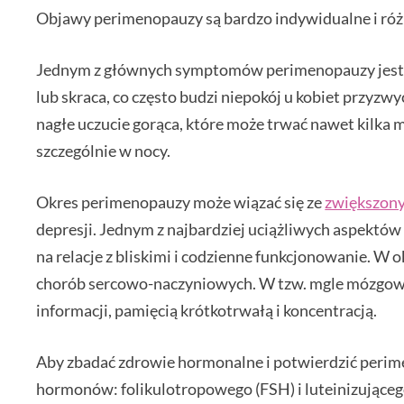
Objawy perimenopauzy są bardzo indywidualne i różn
Jednym z głównych symptomów perimenopauzy jest n
lub skraca, co często budzi niepokój u kobiet przy
nagłe uczucie gorąca, które może trwać nawet kilka 
szczególnie w nocy.
Okres perimenopauzy może wiązać się ze
zwiększon
depresji. Jednym z najbardziej uciążliwych aspektów
na relacje z bliskimi i codzienne funkcjonowanie. W
chorób sercowo-naczyniowych. W tzw. mgle mózgowe
informacji, pamięcią krótkotrwałą i koncentracją.
Aby zbadać zdrowie hormonalne i potwierdzić perim
hormonów: folikulotropowego (FSH) i luteinizującego