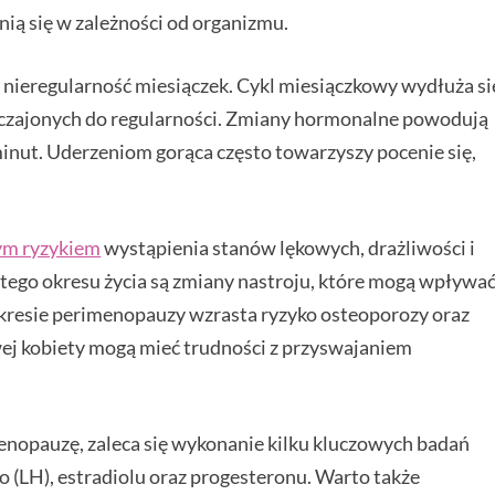
ią się w zależności od organizmu.
ieregularność miesiączek. Cykl miesiączkowy wydłuża si
zwyczajonych do regularności. Zmiany hormonalne powodują
minut. Uderzeniom gorąca często towarzyszy pocenie się,
ym ryzykiem
wystąpienia stanów lękowych, drażliwości i
 tego okresu życia są zmiany nastroju, które mogą wpływa
 okresie perimenopauzy wzrasta ryzyko osteoporozy oraz
j kobiety mogą mieć trudności z przyswajaniem
enopauzę, zaleca się wykonanie kilku kluczowych badań
 (LH), estradiolu oraz progesteronu. Warto także