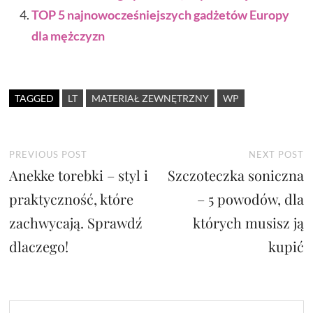
TOP 5 najnowocześniejszych gadżetów Europy
dla mężczyzn
TAGGED
LT
MATERIAŁ ZEWNĘTRZNY
WP
Nawigacja
Previous
N
PREVIOUS POST
NEXT POST
Anekke torebki – styl i
post:
Szczoteczka soniczna
p
wpisu
praktyczność, które
– 5 powodów, dla
zachwycają. Sprawdź
których musisz ją
dlaczego!
kupić