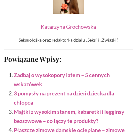
Katarzyna Grochowska
Seksuolożka oraz redaktorka działu „Seks” i „Związki”.
Powiązane Wpisy:
Zadbaj o wysokopory latem – 5 cennych
wskazówek
3 pomysły na prezent na dzień dziecka dla
chłopca
Majtki z wysokim stanem, kabaretki i legginsy
bezszwowe – co łączy te produkty?
Płaszcze zimowe damskie ocieplane – zimowe