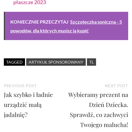
płaszcze 2023
KONIECZNIE PRZECZYTAJ
Szczoteczka soniczna - 5
powodów, dla których musisz ją kupić
TAGGED
ARTYKUŁ SPONSOROWANY
TL
Nawigacja
Previous
N
PREVIOUS POST
NEXT POST
Jak szybko i ładnie
post:
Wybieramy prezent na
p
wpisu
urządzić małą
Dzień Dziecka.
jadalnię?
Sprawdź, co zachwyci
Twojego malucha!