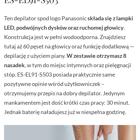
Ten depilator spod logo Panasonic
składa się z lampki
LED, podwójnych dysków oraz ruchomej głowicy
.
Konstrukcja jest w pełni wodoodporna. Znajdziesz
tutaj aż 60 pęset na głowicy oraz funkcję dodatkową —
depilację z użyciem piany.
W zestawie otrzymasz 8
nasadek
, w tym do miejsc intymnych oraz pielęgnacji
stóp. ES-EL91-S503 posiada praktycznie same
pozytywne opinie wśród użytkowniczek –
otrzymujemy przepis na dobry depilator. Jedynym
mankamentem jest dość krótki czas pracy: 30 minut.
Jednak baterię naładujesz już w niespełna godzinę.