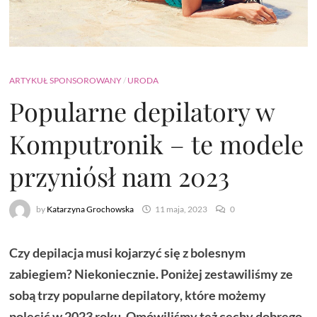
ARTYKUŁ SPONSOROWANY
/
URODA
Popularne depilatory w
Komputronik – te modele
przyniósł nam 2023
by
Katarzyna Grochowska
11 maja, 2023
0
Czy depilacja musi kojarzyć się z bolesnym
zabiegiem? Niekoniecznie. Poniżej zestawiliśmy ze
sobą trzy popularne depilatory, które możemy
polecić w 2023 roku. Omówiliśmy też cechy dobrego