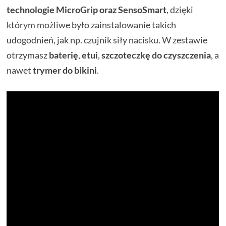
technologie MicroGrip oraz SensoSmart
, dzięki
którym możliwe było zainstalowanie takich
udogodnień, jak np. czujnik siły nacisku. W zestawie
otrzymasz
baterię
,
etui
,
szczoteczkę do czyszczenia
, a
nawet
trymer do bikini
.