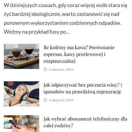
W dzisiejszych czasach, gdy coraz więcej osób stara się
żyć bardziej ekologicznie, warto zastanowić się nad
ponownym wykorzystaniem codziennych odpadów.
Weźmy na przykład fusy po…
Ile kofeiny ma kawa? Porównanie
espresso, kawy przelewowej i
rozpuszczalnej
6 sierpnia, 2026
Jak odpoczywać bez poczucia winy? 7
sposobów na prawdziwą regenerację
4 sierpnia, 2026
Jak wybrać abonament telefoniczny dla
całej rodziny?