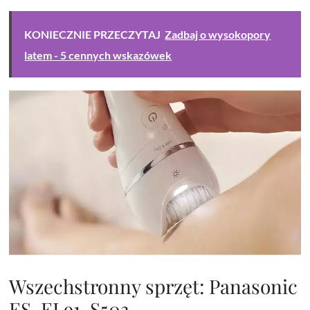
KONIECZNIE PRZECZYTAJ
Zadbaj o wysokopory
latem - 5 cennych wskazówek
Wszechstronny sprzęt: Panasonic
ES-EL91-S503