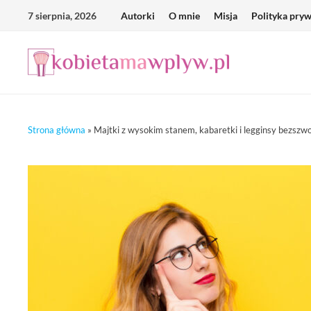
Skip
7 sierpnia, 2026
Autorki
O mnie
Misja
Polityka pry
to
content
Strona główna
»
Majtki z wysokim stanem, kabaretki i legginsy bezszwo