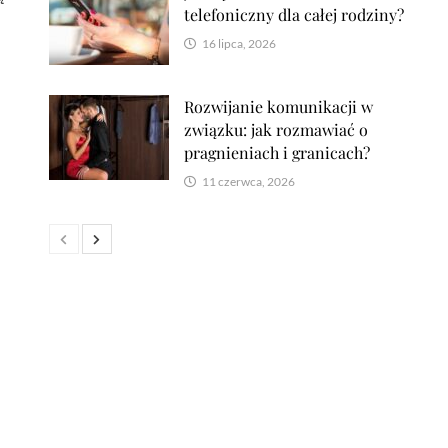
telefoniczny dla całej rodziny?
16 lipca, 2026
Rozwijanie komunikacji w
związku: jak rozmawiać o
pragnieniach i granicach?
11 czerwca, 2026