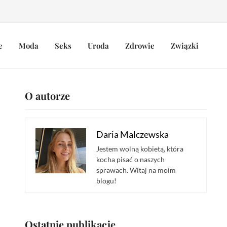
e
Moda
Seks
Uroda
Zdrowie
Związki
O autorze
Daria Malczewska
Jestem wolną kobietą, która
kocha pisać o naszych
sprawach. Witaj na moim
blogu!
Ostatnie publikacje