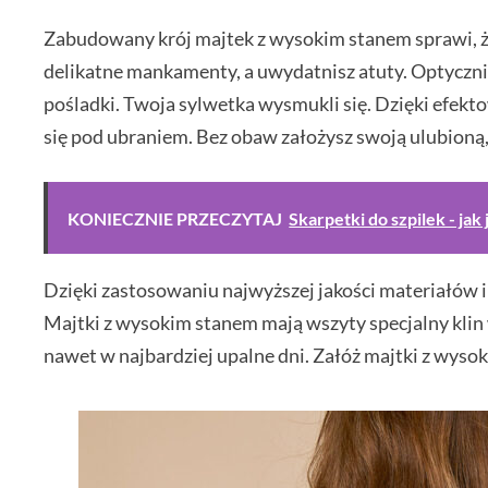
Zabudowany krój majtek z wysokim stanem sprawi, że
delikatne mankamenty, a uwydatnisz atuty. Optycznie
pośladki. Twoja sylwetka wysmukli się. Dzięki efekt
się pod ubraniem. Bez obaw założysz swoją ulubioną, 
KONIECZNIE PRZECZYTAJ
Skarpetki do szpilek - ja
Dzięki zastosowaniu najwyższej jakości materiałów 
Majtki z wysokim stanem mają wszyty specjalny klin 
nawet w najbardziej upalne dni. Załóż majtki z wysok