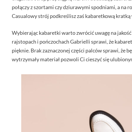
połączy z szortami czy dziurawymi spodniami, a na r
Casualowy strój podkreślisz zaś kabaretkową kratką 
Wybierając kabaretki warto zwrócić uwagę na jakość
rajstopach i pończochach Gabrielli sprawi, że kabar
pięknie. Brak zaznaczonej części palców sprawi, że
wytrzymały materiał pozwoli Ci cieszyć się ulubiony