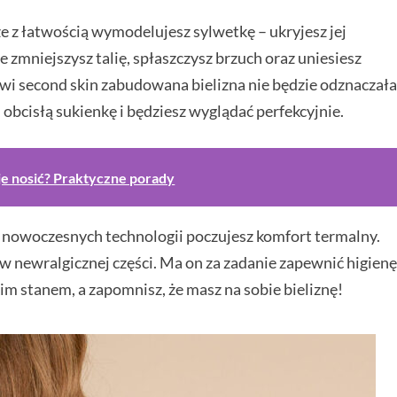
 z łatwością wymodelujesz sylwetkę – ukryjesz jej
 zmniejszysz talię, spłaszczysz brzuch oraz uniesiesz
owi second skin zabudowana bielizna nie będzie odznaczał
obcisłą sukienkę i będziesz wyglądać perfekcyjnie.
k je nosić? Praktyczne porady
i nowoczesnych technologii poczujesz komfort termalny.
w newralgicznej części. Ma on za zadanie zapewnić higien
im stanem, a zapomnisz, że masz na sobie bieliznę!