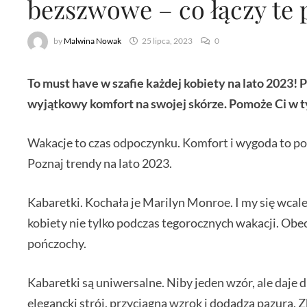
bezszwowe – co łączy te
by
Malwina Nowak
25 lipca, 2023
0
To must have w szafie każdej kobiety na lato 2023! 
wyjątkowy komfort na swojej skórze. Pomoże Ci w t
Wakacje to czas odpoczynku. Komfort i wygoda to po
Poznaj trendy na lato 2023.
Kabaretki. Kochała je Marilyn Monroe. I my się wcale
kobiety nie tylko podczas tegorocznych wakacji. Obec
pończochy.
Kabaretki są uniwersalne. Niby jeden wzór, ale daje 
elegancki strój, przyciągną wzrok i dodadzą pazura. 