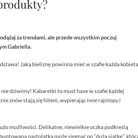
 produkty?
Podążaj za trendami, ale przede wszystkim poczuj
ym Gabriella.
dstawa! Jaką bieliznę powinna mieć w szafie każda kobiet
 nie dziwimy! Kabaretki to must have w szafie każdej
nie znów stają się hitem, wypierając inne rajstopy i
dużo możliwości. Delikatne, niewielkie oczka podkreślą
Zbuntowana nastolatka może sięgnąć po “dużą siatkę”, któr