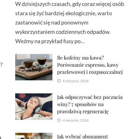
W dzisiejszych czasach, gdy coraz więcej osób
stara się żyć bardziej ekologicznie, warto
zastanowić się nad ponownym
wykorzystaniem codziennych odpadów.
Weźmy na przykład fusy po…
Ile kofeiny ma kawa?
a?
Porównanie espresso, kawy
przelewowej i rozpuszczalnej
6 sierpnia, 2026
Jak odpoczywać bez poczucia
winy? 7 sposobów na
prawdziwą regenerację
4 sierpnia, 2026
Jak wybrać abonament
ą