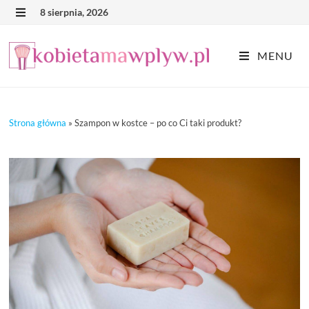
Skip
8 sierpnia, 2026
MENU
to
content
MENU
Strona główna
»
Szampon w kostce – po co Ci taki produkt?