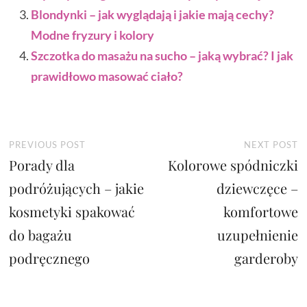
Blondynki – jak wyglądają i jakie mają cechy?
Modne fryzury i kolory
Szczotka do masażu na sucho – jaką wybrać? I jak
prawidłowo masować ciało?
Nawigacja
Previous
N
PREVIOUS POST
NEXT POST
Porady dla
post:
Kolorowe spódniczki
p
wpisu
podróżujących – jakie
dziewczęce –
kosmetyki spakować
komfortowe
do bagażu
uzupełnienie
podręcznego
garderoby