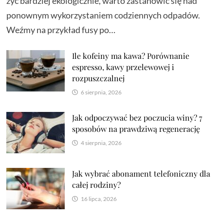
żyć bardziej ekologicznie, warto zastanowić się nad
ponownym wykorzystaniem codziennych odpadów.
Weźmy na przykład fusy po…
Ile kofeiny ma kawa? Porównanie
espresso, kawy przelewowej i
rozpuszczalnej
6 sierpnia, 2026
Jak odpoczywać bez poczucia winy? 7
sposobów na prawdziwą regenerację
4 sierpnia, 2026
Jak wybrać abonament telefoniczny dla
całej rodziny?
16 lipca, 2026