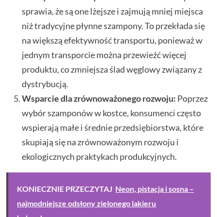
sprawia, że są one lżejsze i zajmują mniej miejsca
niż tradycyjne płynne szampony. To przekłada się
na większą efektywność transportu, ponieważ w
jednym transporcie można przewieźć więcej
produktu, co zmniejsza ślad węglowy związany z
dystrybucją.
Wsparcie dla zrównoważonego rozwoju:
Poprzez
wybór szamponów w kostce, konsumenci często
wspierają małe i średnie przedsiębiorstwa, które
skupiają się na zrównoważonym rozwoju i
ekologicznych praktykach produkcyjnych.
KONIECZNIE PRZECZYTAJ
Neon, pistacja i sosna –
najmodniejsze odsłony zielonego lakieru