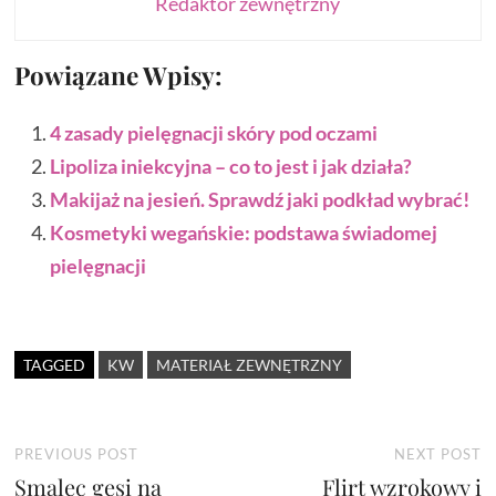
Redaktor zewnętrzny
Powiązane Wpisy:
4 zasady pielęgnacji skóry pod oczami
Lipoliza iniekcyjna – co to jest i jak działa?
Makijaż na jesień. Sprawdź jaki podkład wybrać!
Kosmetyki wegańskie: podstawa świadomej
pielęgnacji
TAGGED
KW
MATERIAŁ ZEWNĘTRZNY
Nawigacja
Previous
N
PREVIOUS POST
NEXT POST
Smalec gęsi na
post:
Flirt wzrokowy i
p