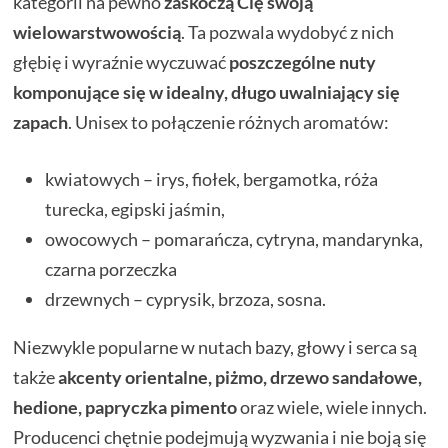
kategorii na pewno
zaskoczą Cię swoją
wielowarstwowością
. Ta pozwala wydobyć z nich
głębię i wyraźnie wyczuwać
poszczególne nuty
komponujące się w idealny, długo uwalniający się
zapach
. Unisex to połączenie różnych aromatów:
kwiatowych – irys, fiołek, bergamotka, róża
turecka, egipski jaśmin,
owocowych – pomarańcza, cytryna, mandarynka,
czarna porzeczka
drzewnych – cyprysik, brzoza, sosna.
Niezwykle popularne w nutach bazy, głowy i serca są
także
akcenty orientalne, piżmo, drzewo sandałowe,
hedione, papryczka pimento
oraz wiele, wiele innych.
Producenci chętnie podejmują wyzwania i nie boją się