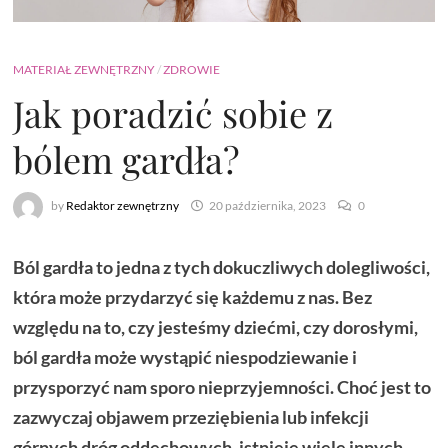
MATERIAŁ ZEWNĘTRZNY
/
ZDROWIE
Jak poradzić sobie z
bólem gardła?
by
Redaktor zewnętrzny
20 października, 2023
0
Ból gardła to jedna z tych dokuczliwych dolegliwości,
która może przydarzyć się każdemu z nas. Bez
względu na to, czy jesteśmy dziećmi, czy dorosłymi,
ból gardła może wystąpić niespodziewanie i
przysporzyć nam sporo nieprzyjemności. Choć jest to
zazwyczaj objawem przeziębienia lub infekcji
górnych dróg oddechowych, istnieje wiele innych