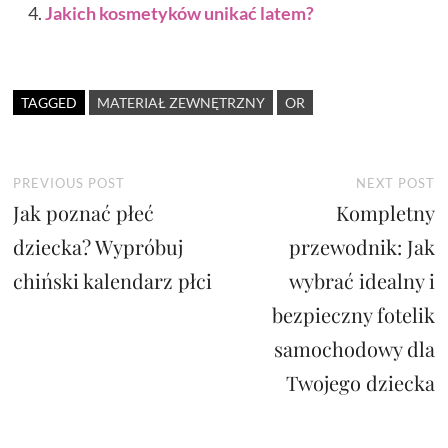
Jakich kosmetyków unikać latem?
TAGGED
MATERIAŁ ZEWNĘTRZNY
OR
Nawigacja
Previous
N
PREVIOUS POST
NEXT POST
Jak poznać płeć
post:
Kompletny
p
wpisu
dziecka? Wypróbuj
przewodnik: Jak
chiński kalendarz płci
wybrać idealny i
bezpieczny fotelik
samochodowy dla
Twojego dziecka