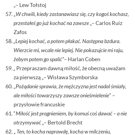
„– Lew Tołstoj
„
W chwili, kiedy zastanawiasz się, czy kogoś kochasz,
przestałeś go już kochać na zawsze
„– Carlos Ruiz
Zafos
„Lepiej kochać, a potem płakać. Następna bzdura.
Wierzcie mi, wcale nie lepiej. Nie pokazujcie mi raju,
żebym potem go spalić”
– Harlan Coben
„
Przepraszam dawną miłość, że obecną uważam
za pierwszą „– Wisława Szymborska
„
Pożądanie sprawia, że mężczyzna jest nadal śmiały,
ale miłości towarzyszy zawsze onieśmielenie
” –
przysłowie francuskie
“
Miłość jest pragnieniem, by komuś coś dawać – a nie
otrzymywa
ć „– Bertold Brecht
„
Ten, to kocha naprawdę, kocha w milczeniu,