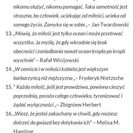
nikomu służyć, nikomu pomagać. Taka samotność jest
straszna, bo człowiek, uciekając od miłości, ucieka od
samego życia. Zamyka się w sobie „
– Jan Twardowski
„Mówią, że miłość jest tylko ocean i może przetrwać
wszystko. Ja myślę, że gdy wkradnie się brak
obecności i zaniedbania nawet ocean kropla po kropli
wyschnie”
– Rafał Wicijowski
„W zemście i w miłości kobieta jest większym
barbarzyńcą niż mężczyzna „
– Fryderyk Nietzsche
”
Każda miłość, jeśli jest prawdziwa, powinna cieszyć
poprzednią, poraża całego człowieka, tyranizować i
żądać wyłączności
„– Zbigniew Herbert
„Wiesz, że jesteś zakochany w chwili, gdy możesz
dotrzeć do gwiazd bez dotykania ich
” – Melisa M.
Hamling