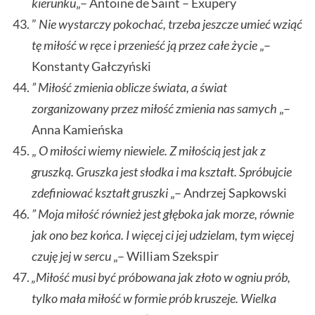
kierunku
„– Antoine de Saint – Exupery
”
Nie wystarczy pokochać, trzeba jeszcze umieć wziąć
tę miłość w ręce i przenieść ją przez całe życie
„–
Konstanty Gałczyński
” Miłość zmienia oblicze świata, a świat
zorganizowany przez miłość zmienia nas samych
„–
Anna Kamieńska
„
O miłości wiemy niewiele. Z miłością jest jak z
gruszką. Gruszka jest słodka i ma kształt. Spróbujcie
zdefiniować kształt gruszki
„– Andrzej Sapkowski
” Moja miłość również jest głęboka jak morze, równie
jak ono bez końca. I więcej ci jej udzielam, tym więcej
czuję jej w sercu
„– William Szekspir
„Miłość musi być próbowana jak złoto w ogniu prób,
tylko mała miłość w formie prób kruszeje. Wielka