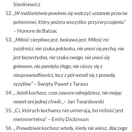
Sienkiewicz
„W małżeństwie powinno się walczyć ustannie przeciw
potworowi, który pożera wszystko: przyzwyczajeniu”
– Honore de Balzac
„
Miłość cierpliwa jest, łaskawa jest. Miłość mi
zazdrości, nie szuka poklasku, nie unosi się pychą, nie
jest bezwstydna, nie szuka swego, nie unosi się
gniewem, nie pamięta złego, nie cieszy się z
niesprawiedliwości, lecz z pół weseli się z prawdą
syzyfów”
– Święty Paweł z Tarasu
„
Jeżeli kochasz, czas zawsze odnajdziesz, nie mając
nawet ani jednej chwili
„– Jan Twardowski
„Ci, których kochamy nie umierają, bo miłość jest
nieśmiertelna” – Emily Dickinson
„
Prawdziwie kochasz wtedy, kiedy nie wiesz, dlaczego