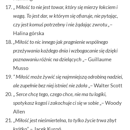
„
Miłość to nie jest towar, który się mierzy łokciem i
wagą. To jest dar, w którym się ofiaruje, nie pytając,
czy jest komuś potrzebny i nie żądając zwrotu „
–
Halina górska
„Miłość to nic innego jak pragnienie wspólnego
przeżywania każdego dnia i wzbogacanie się dzięki
poznawaniu różnic na dzielących
„– Guillaume
Musso
” Miłość może żywić się najmniejszą odrobiną nadziei,
ale zupełnie bez niej istnieć nie zdoła
„– Walter Scott
„
Serce chcę tego, czego chce, nie ma tu logiki,
spotykasz kogoś i zakochuje ci się w sobie
„– Woody
Allen
„
Miłość jest nieśmiertelna, to tylko życie trwa zbyt
krótko
” – Jacek Kuroń