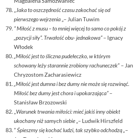
Magdalena Samozwaniec
„J
aka to oszczędność czasu zakochać się od
pierwszego wejrzenia
„– Julian Tuwim
” Miłość z musu – to mniej więcej to samo co pokój z
„pozycji siły”. Trwałość obu- jednakowa”
– Ignacy
Włodek
„Miłość jest to śliczna pudełeczko, w którym
schowany leży starannie zrobiony rachuneczek
” – Jan
Chryzostom Zacharasiewicz
„Miłość jest dumna i bez dumy nie może się rozwinąć.
Miłość bez dumy jest chora i upokarzająca”
–
Stanisław Brzozowski
„
Warunek trwania miłości: mieć jakiś inny obiekt
ukochany niż samych siebie
„– Ludwik Hirszfeld
”
Śpieszmy się kochać ludzi, tak szybko odchodzą „
–