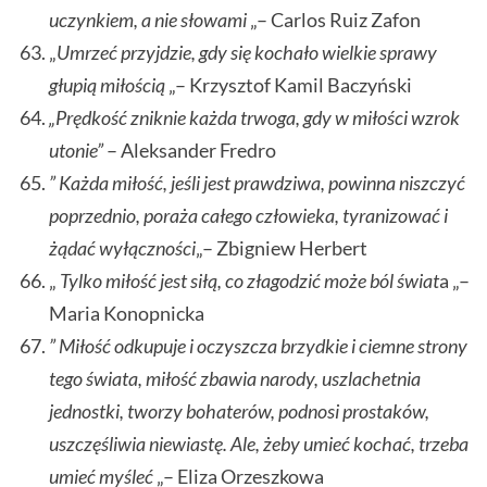
uczynkiem, a nie słowami
„– Carlos Ruiz Zafon
„
Umrzeć przyjdzie, gdy się kochało wielkie sprawy
głupią miłością
„– Krzysztof Kamil Baczyński
„Prędkość zniknie każda trwoga, gdy w miłości wzrok
utonie”
– Aleksander Fredro
” Każda miłość, jeśli jest prawdziwa, powinna niszczyć
poprzednio, poraża całego człowieka, tyranizować i
żądać wyłączności
„– Zbigniew Herbert
„
Tylko miłość jest siłą, co złagodzić może ból świat
a „–
Maria Konopnicka
” Miłość odkupuje i oczyszcza brzydkie i ciemne strony
tego świata, miłość zbawia narody, uszlachetnia
jednostki, tworzy bohaterów, podnosi prostaków,
uszczęśliwia niewiastę. Ale, żeby umieć kochać, trzeba
umieć myśleć
„– Eliza Orzeszkowa