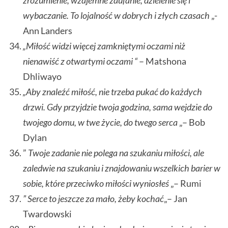
zrozumienie, wzajemne zaufanie, dzielenie się i
wybaczanie. To lojalność w dobrych i złych czasach
„-
Ann Landers
„Miłość widzi więcej zamkniętymi oczami niż
nienawiść z otwartymi oczami “
– Matshona
Dhliwayo
„Aby znaleźć miłość, nie trzeba pukać do każdych
drzwi. Gdy przyjdzie twoja godzina, sama wejdzie do
twojego domu, w twe życie, do twego serca
„– Bob
Dylan
”
Twoje zadanie nie polega na szukaniu miłości, ale
zaledwie na szukaniu i znajdowaniu wszelkich barier w
sobie, które przeciwko miłości wyniosłeś
„– Rumi
” Serce to jeszcze za mało, żeby kochać
„– Jan
Twardowski