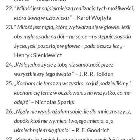
” Miłość jest najpiękniejszą realizacją tych możliwości,
która tkwią w człowieku
” – Karol Wojtyła
”
Miłość jest mgłą, która wytwarza się w głowie. Jeśli
oba mgła opada na dół – na serce – następuje pogoda
życia, jeśli pozostaje w głowie – pada deszcz łez
„–
Henryk Sienkiewicz
„Wolę jedno życie z tobą niż samotność przez
wszystkie ery tego świata
” – J. R. R. Tolkien
„
Kocham cię teraz za wszystko, co już podzieliliśmy i
kocham cię teraz w oczekiwaniu na wszystko, co ma
odejść”
– Nicholas Sparks
„Nigdy nie wyobrażałam sobie, ile dla mnie znaczysz,
dopóki ktoś nie wymieni twojego imienia, a ja
uśmiechnąłem się głupio
” – R. E. Goodrich
„Kobieta jest najsłabsza, gdy kocha, a najsilniejsza, gdy