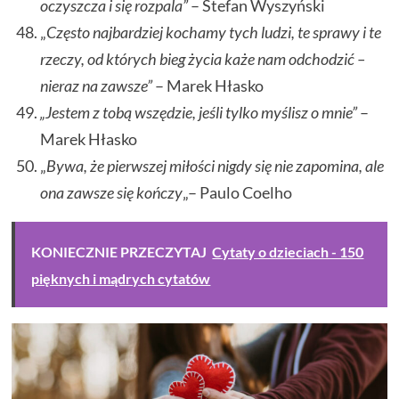
oczyszcza i się rozpala”
– Stefan Wyszyński
„
Często najbardziej kochamy tych ludzi, te sprawy i te
rzeczy, od których bieg życia każe nam odchodzić –
nieraz na zawsze”
– Marek Hłasko
„Jestem z tobą wszędzie, jeśli tylko myślisz o mnie”
–
Marek Hłasko
„
Bywa, że pierwszej miłości nigdy się nie zapomina, ale
ona zawsze się kończy
„– Paulo Coelho
KONIECZNIE PRZECZYTAJ
Cytaty o dzieciach - 150
pięknych i mądrych cytatów