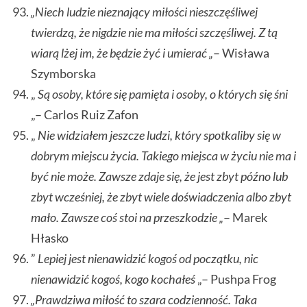
„Niech ludzie nieznający miłości nieszczęśliwej
twierdzą, że nigdzie nie ma miłości szczęśliwej. Z tą
wiarą lżej im, że będzie żyć i umierać „
– Wisława
Szymborska
„
Są osoby, które się pamięta i osoby, o których się śni
„– Carlos Ruiz Zafon
„
Nie widziałem jeszcze ludzi, który spotkaliby się w
dobrym miejscu życia. Takiego miejsca w życiu nie ma i
być nie może. Zawsze zdaje się, że jest zbyt późno lub
zbyt wcześniej, że zbyt wiele doświadczenia albo zbyt
mało. Zawsze coś stoi na przeszkodzie „
– Marek
Hłasko
”
Lepiej jest nienawidzić kogoś od początku, nic
nienawidzić kogoś, kogo kochałeś
„– Pushpa Frog
„Prawdziwa miłość to szara codzienność. Taka