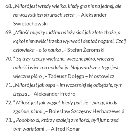
„Miłość jest wtedy wielka, kiedy gra nie na jednej, ale
na wszystkich strunach serca
„– Aleksander
Świętochowski
„
Miłość między ludźmi należy siać jak złote zboże, a
kąkol nienawiści trzeba wyrwać i deptać nogami. Czcij
człowieka – o to nauka
„– Stefan Żeromski
”
Są trzy rzeczy wietrzne: wieczne pióro, wieczna
miłość i wieczna ondulacja. Najtwardsze z tego jest
wieczne pióro „
– Tadeusz Dołęga – Mostowicz
„Miłość jest jak ospa – im wcześniej się odbędzie, tym
lżejsza „
– Aleksander Fredro
”
Miłość jest jak węgiel: kiedy pali się – parzy, kiedy
zgaśnie, plami
„– Bolesław Szczęsny Herbaczewski
„
Podobno ci, którzy szaleją z miłości, byli już przed
tym wariatam
i „– Alfred Konar