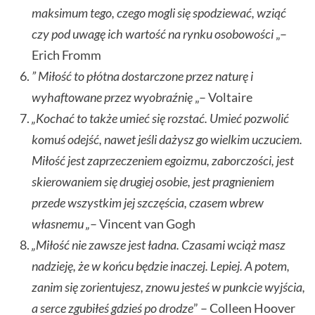
maksimum tego, czego mogli się spodziewać, wziąć
czy pod uwagę ich wartość na rynku osobowości
„–
Erich Fromm
” Miłość to płótna dostarczone przez naturę i
wyhaftowane przez wyobraźnię
„– Voltaire
„Kochać to także umieć się rozstać. Umieć pozwolić
komuś odejść, nawet jeśli dażysz go wielkim uczuciem.
Miłość jest zaprzeczeniem egoizmu, zaborczości, jest
skierowaniem się drugiej osobie, jest pragnieniem
przede wszystkim jej szczęścia, czasem wbrew
własnemu „
– Vincent van Gogh
„Miłość nie zawsze jest ładna. Czasami wciąż masz
nadzieję, że w końcu będzie inaczej. Lepiej. A potem,
zanim się zorientujesz, znowu jesteś w punkcie wyjścia,
a serce zgubiłeś gdzieś po drodze
” – Colleen Hoover