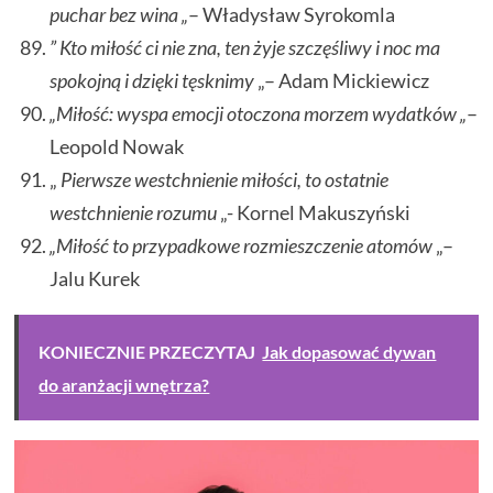
puchar bez wina „
– Władysław Syrokomla
” Kto miłość ci nie zna, ten żyje szczęśliwy i noc ma
spokojną i dzięki tęsknimy
„– Adam Mickiewicz
„Miłość: wyspa emocji otoczona morzem wydatków „
–
Leopold Nowak
„
Pierwsze westchnienie miłości, to ostatnie
westchnienie rozumu
„- Kornel Makuszyński
„Miłość to przypadkowe rozmieszczenie atomów
„–
Jalu Kurek
KONIECZNIE PRZECZYTAJ
Jak dopasować dywan
do aranżacji wnętrza?