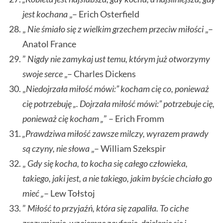
jest kochana
„– Erich Osterfield
„
Nie śmiało się z wielkim grzechem przeciw miłości
„–
Anatol France
”
Nigdy nie zamykaj ust temu, którym już otworzymy
swoje serce
„– Charles Dickens
„
Niedojrzała miłość mówi:” kocham cię co, ponieważ
cię potrzebuję „. Dojrzała miłość mówi:” potrzebuje cię,
ponieważ cię kocham „
” – Erich Fromm
„Prawdziwa miłość zawsze milczy, wyrazem prawdy
są czyny, nie słowa
„– William Szekspir
„
Gdy się kocha, to kocha się całego człowieka,
takiego, jaki jest, a nie takiego, jakim byście chciało go
mieć „
– Lew Tołstoj
”
Miłość to przyjaźń, która się zapaliła. To ciche