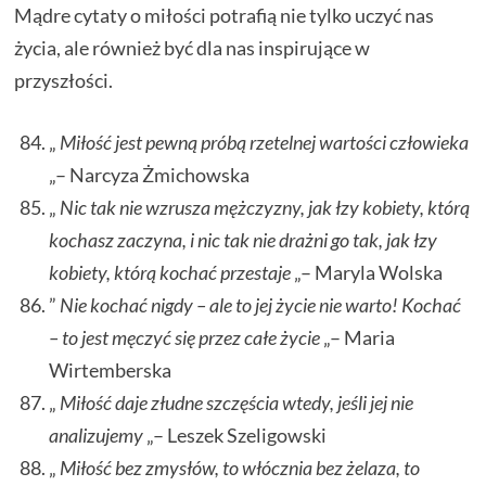
Mądre cytaty o miłości potrafią nie tylko uczyć nas
życia, ale również być dla nas inspirujące w
przyszłości.
„
Miłość jest pewną próbą rzetelnej wartości człowieka
„– Narcyza Żmichowska
„
Nic tak nie wzrusza mężczyzny, jak łzy kobiety, którą
kochasz zaczyna, i nic tak nie drażni go tak, jak łzy
kobiety, którą kochać przestaje
„– Maryla Wolska
”
Nie kochać nigdy – ale to jej życie nie warto! Kochać
– to jest męczyć się przez całe życie
„– Maria
Wirtemberska
„
Miłość daje złudne szczęścia wtedy, jeśli jej nie
analizujemy
„– Leszek Szeligowski
„
Miłość bez zmysłów, to włócznia bez żelaza, to