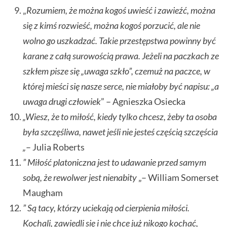
„
Rozumiem, że można kogoś uwieść i zawieźć, można
się z kimś rozwieść, można kogoś porzucić, ale nie
wolno go uszkadzać. Takie przestępstwa powinny być
karane z całą surowością prawa. Jeżeli na paczkach ze
szkłem pisze się „uwaga szkło”, czemuż na paczce, w
której mieści się nasze serce, nie miałoby być napisu: „a
uwaga drugi człowiek
” – Agnieszka Osiecka
„Wiesz, że to miłość, kiedy tylko chcesz, żeby ta osoba
była szczęśliwa, nawet jeśli nie jesteś częścią szczęścia
„
– Julia Roberts
” Miłość platoniczna jest to udawanie przed samym
sobą, że rewolwer jest nienabity
„– William Somerset
Maugham
” Są tacy, którzy uciekają od cierpienia miłości.
Kochali, zawiedli się i nie chce już nikogo kochać,