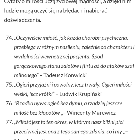
Cytaty o miłości uczą życiowej mądrości, a dzięki nim
ludzie mogą uczyć się na błędach i nabierać
doświadczenia.
„Oczywiście miłość, jak każda choroba psychiczna,
przebiega w różnym nasileniu, zależnie od charakteru i
wydolności wewnętrznej pacjenta. Spod
gorączkowego stanu zalotów i flirtu aż do ataków szał
miłosnego”
– Tadeusz Konwicki
„Ogień przyjaźni i powolny, lecz trwały. Ogień miłości
wielki, lecz krótki”
– Ludwik Krupiński
“Rzadko bywa ogień bez dymu, a rzadziej jeszcze
miłość bez kłopotów
„– Wincenty Marewicz
„Miłość jest to ten okres, w którym nasz bliźni płci
przeciwnej jest ona z tego samego zdania, co i my „
–