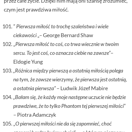
przez całe życie. Dzięki nim mają oni szansę zrozumieć,
czym jest prawdziwa miłość.
”
Pierwsza miłość to trochę szaleństwa i wiele
ciekawości
„– George Bernard Shaw
„
Pierwsza miłość to coś, co trwa wiecznie w twoim
sercu. To jest coś, co oznacza ciebie na zawsze”
–
Eldogie Yung
„Różnica między pierwszą a ostatnią miłością polega
na tym, że zawsze wierzymy, że pierwsza jest ostatnią,
a ostatnia pierwsza”
– Ludwik Józef Mabire
„Bałam się, że każdy moje następne uczucie nie będzie
prawdziwe, że to tylko Phantom tej pierwszej miłości
”
– Piotra Adamczyk
„
O pierwszej miłości nie da się zapomnieć, choć