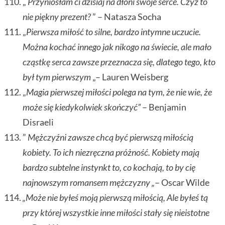
„
Przyniosłam ci dzisiaj na dłoni swoje serce. Czyż to
nie piękny prezent?
” – Natasza Socha
„
Pierwsza miłość to silne, bardzo intymne uczucie.
Można kochać innego jak nikogo na świecie, ale mało
cząstkę serca zawsze przeznacza się, dlatego tego, kto
był tym pierwszym
„– Lauren Weisberg
„
Magia pierwszej miłości polega na tym, że nie wie, że
może się kiedykolwiek skończyć”
– Benjamin
Disraeli
”
Mężczyźni zawsze chcą być pierwszą miłością
kobiety. To ich niezręczna próżność. Kobiety mają
bardzo subtelne instynkt to, co kochają, to by cię
najnowszym romansem mężczyzny „
– Oscar Wilde
„Może nie byłeś moją pierwszą miłością, Ale byłeś tą
przy której wszystkie inne miłości stały się nieistotne