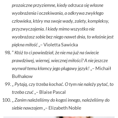
prozaiczne przyziemne, kiedy odrzuca się własne
wyobrażenia i oczekiwania, a odkrywa zwykłego
człowieka, który ma swoje wady, zalety, kompleksy,
przyzwyczajenia. I kiedy mimo wszystko nie
wyobrażasz sobie bez niego nawet dnia, to właśnie jest
piękna miłość
„– Violetta Sawicka
”
Któż to ci powiedział, że nie ma już na świecie
prawdziwej, wiernej, wiecznej miłości? A nie jeszcze
wyrwał temu kłamcy jego plugawy język!
„– Michaił
Bułhakow
„
Pytają, czy trzeba kochać. O tym nie należy pytać, to
trzeba czuć
„– Blaise Pascal
„
Zanim należeliśmy do kogoś innego, należeliśmy do
siebie nawzajem
„– Elizabeth Noble