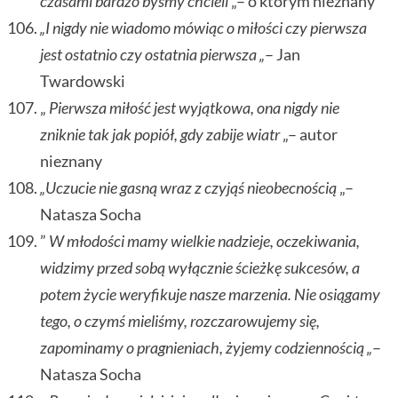
czasami bardzo byśmy chcieli
„– o którym nieznany
„I nigdy nie wiadomo mówiąc o miłości czy pierwsza
jest ostatnio czy ostatnia pierwsza „
– Jan
Twardowski
„
Pierwsza miłość jest wyjątkowa, ona nigdy nie
zniknie tak jak popiół, gdy zabije wiatr
„– autor
nieznany
„Uczucie nie gasną wraz z czyjąś nieobecnością
„–
Natasza Socha
”
W młodości mamy wielkie nadzieje, oczekiwania,
widzimy przed sobą wyłącznie ścieżkę sukcesów, a
potem życie weryfikuje nasze marzenia. Nie osiągamy
tego, o czymś mieliśmy, rozczarowujemy się,
zapominamy o pragnieniach, żyjemy codziennością „
–
Natasza Socha