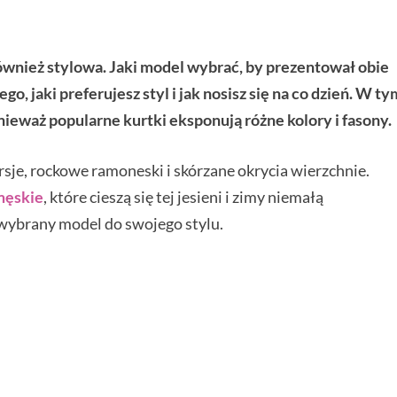
ównież stylowa. Jaki model wybrać, by prezentował obie
o, jaki preferujesz styl i jak nosisz się na co dzień. W ty
nieważ popularne kurtki eksponują różne kolory i fasony.
je, rockowe ramoneski i skórzane okrycia wierzchnie.
męskie
, które cieszą się tej jesieni i zimy niemałą
 wybrany model do swojego stylu.