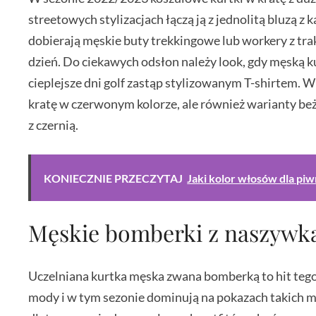
streetowych stylizacjach łączą ją z jednolitą bluzą z
dobierają męskie buty trekkingowe lub workery z tra
dzień. Do ciekawych odsłon należy look, gdy męską k
cieplejsze dni golf zastąp stylizowanym T-shirtem. W 
kratę w czerwonym kolorze, ale również warianty beż
z czernią.
KONIECZNIE PRZECZYTAJ
Jaki kolor włosów dla pi
Męskie bomberki z naszywk
Uczelniana kurtka męska zwana bomberką to hit tego
mody i w tym sezonie dominują na pokazach takich m