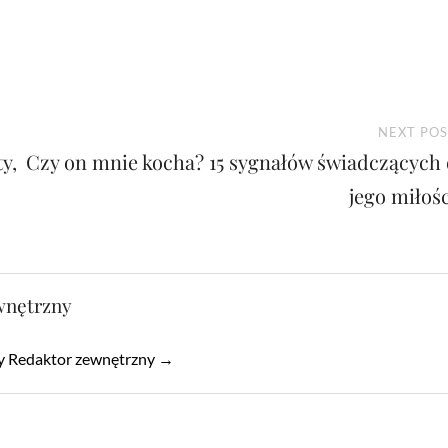
NEXT POS
y,
Czy on mnie kocha? 15 sygnałów świadczących 
jego miłośc
wnętrzny
by Redaktor zewnętrzny →