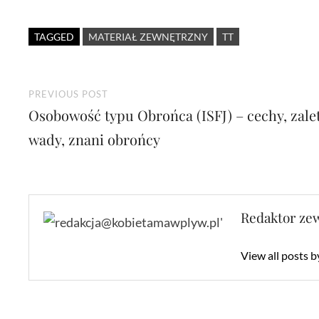
TAGGED
MATERIAŁ ZEWNĘTRZNY
TT
Nawigacja
Previous
PREVIOUS POST
Osobowość typu Obrońca (ISFJ) – cechy, zalet
post:
wpisu
wady, znani obrońcy
Redaktor ze
View all posts 