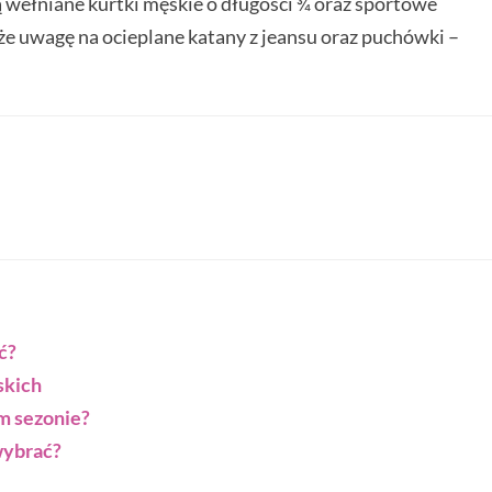
ą wełniane kurtki męskie o długości ¾ oraz sportowe
że uwagę na ocieplane katany z jeansu oraz puchówki –
ć?
skich
m sezonie?
wybrać?