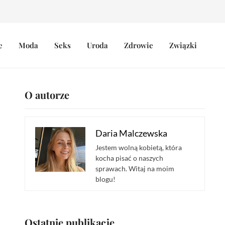
e
Moda
Seks
Uroda
Zdrowie
Związki
O autorze
Daria Malczewska
Jestem wolną kobietą, która
kocha pisać o naszych
sprawach. Witaj na moim
blogu!
Ostatnie publikacje