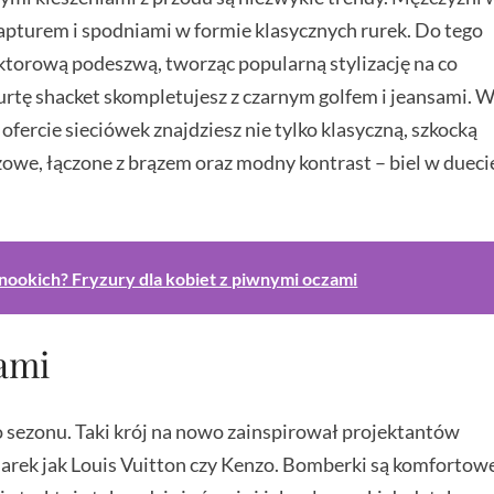
 kapturem i spodniami w formie klasycznych rurek. Do tego
ktorową podeszwą, tworząc popularną stylizację na co
urtę shacket skompletujesz z czarnym golfem i jeansami. 
ofercie sieciówek znajdziesz nie tylko klasyczną, szkocką
owe, łączone z brązem oraz modny kontrast – biel w dueci
wnookich? Fryzury dla kobiet z piwnymi oczami
ami
 sezonu. Taki krój na nowo zainspirował projektantów
arek jak Louis Vuitton czy Kenzo. Bomberki są komfortow