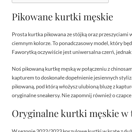
Pikowane kurtki męskie
Prosta kurtka pikowana ze stójką oraz przeszyciami
ciemnym kolorze. To ponadczasowy model, który będz
Faworytką oczywiście jest uniwersalna czerń, jednak
Noś pikowaną kurtkę męską w połączeniu z chinosami
kapturem to doskonałe dopełnienie jesiennych styli
pikowaną, pod którą włożysz ulubioną bluzę z kaptur
oryginalne sneakersy. Nie zapomnij również o czapce
Oryginalne kurtki męskie w 
W sezonie 2022/2023 koszulowe kurtki w kratę z duż