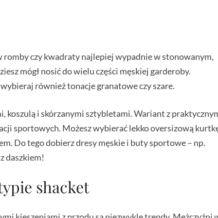
 w romby czy kwadraty najlepiej wypadnie w stonowanym,
iesz mógł nosić do wielu części męskiej garderoby.
 wybieraj również tonacje granatowe czy szare.
, koszulą i skórzanymi sztybletami. Wariant z praktyczny
zacji sportowych. Możesz wybierać lekko oversizową kurtk
em. Do tego dobierz dresy męskie i buty sportowe – np.
 z daszkiem!
typie shacket
ymi kieszeniami z przodu są niezwykle trendy. Mężczyźni 