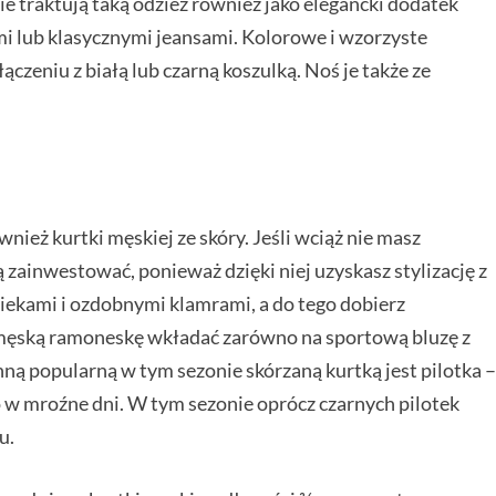
e traktują taką odzież również jako elegancki dodatek
mi lub klasycznymi jeansami. Kolorowe i wzorzyste
zeniu z białą lub czarną koszulką. Noś je także ze
eż kurtki męskiej ze skóry. Jeśli wciąż nie masz
 zainwestować, ponieważ dzięki niej uzyskasz stylizację z
iekami i ozdobnymi klamrami, a do tego dobierz
 męską ramoneskę wkładać zarówno na sportową bluzę z
 Inną popularną w tym sezonie skórzaną kurtką jest pilotka 
 w mroźne dni. W tym sezonie oprócz czarnych pilotek
u.