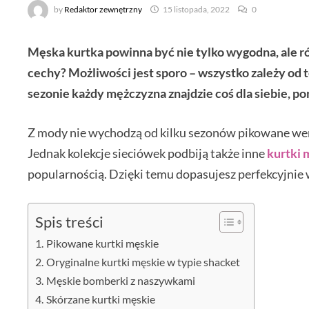
by
Redaktor zewnętrzny
15 listopada, 2022
0
Męska kurtka powinna być nie tylko wygodna, ale r
cechy? Możliwości jest sporo – wszystko zależy od teg
sezonie każdy mężczyzna znajdzie coś dla siebie, po
Z mody nie wychodzą od kilku sezonów pikowane wers
Jednak kolekcje sieciówek podbiją także inne
kurtki 
popularnością. Dzięki temu dopasujesz perfekcyjnie
Spis treści
Pikowane kurtki męskie
Oryginalne kurtki męskie w typie shacket
Męskie bomberki z naszywkami
Skórzane kurtki męskie