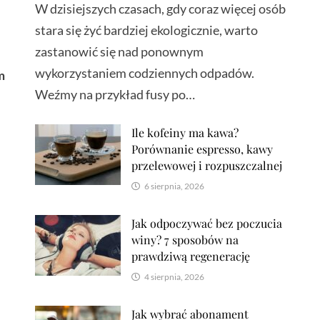
W dzisiejszych czasach, gdy coraz więcej osób
stara się żyć bardziej ekologicznie, warto
zastanowić się nad ponownym
wykorzystaniem codziennych odpadów.
m
Weźmy na przykład fusy po…
Ile kofeiny ma kawa?
Porównanie espresso, kawy
przelewowej i rozpuszczalnej
6 sierpnia, 2026
Jak odpoczywać bez poczucia
winy? 7 sposobów na
prawdziwą regenerację
4 sierpnia, 2026
Jak wybrać abonament