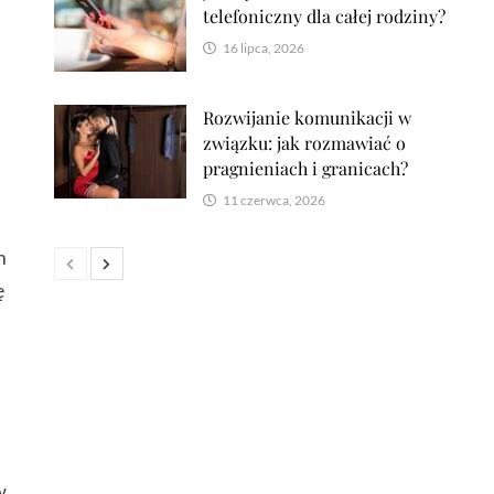
telefoniczny dla całej rodziny?
16 lipca, 2026
Rozwijanie komunikacji w
związku: jak rozmawiać o
pragnieniach i granicach?
11 czerwca, 2026
m
ę
w