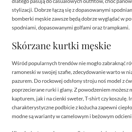
dlatego pasują do casualowych outfitów, choć panowi
stylizacji. Dobrze łączą się z dopasowanymi spodnia
bomberki męskie zawsze będą dobrze wyglądać w połąc
spodniami, dopasowanymi golfami oraz trampkami.
Skórzane kurtki męskie
Wśród popularnych trendów nie mogło zabraknąć równi
ramoneski w swojej szafie, zdecydowanie warto w nią
pazurem. Do rockowej odsłony stroju noś model z ćw
poprzecierane rurki i glany. Z powodzeniem możesz
kapturem, jak i na cienki sweter, T-shirt czy koszulę.
charakterystyczne podbicie z kożucha zapewni ciepło
modne są warianty w camelowym i beżowym odcieni