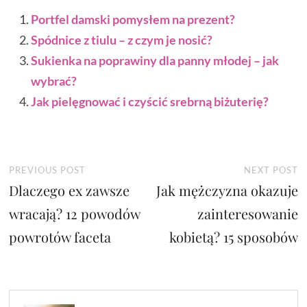
Portfel damski pomysłem na prezent?
Spódnice z tiulu – z czym je nosić?
Sukienka na poprawiny dla panny młodej – jak
wybrać?
Jak pielęgnować i czyścić srebrną biżuterię?
Nawigacja
Previous
N
PREVIOUS POST
NEXT POST
Dlaczego ex zawsze
post:
Jak mężczyzna okazuje
p
wpisu
wracają? 12 powodów
zainteresowanie
powrotów faceta
kobietą? 15 sposobów