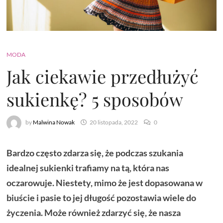
MODA
Jak ciekawie przedłużyć
sukienkę? 5 sposobów
by
Malwina Nowak
20 listopada, 2022
0
Bardzo często zdarza się, że podczas szukania
idealnej sukienki trafiamy na tą, która nas
oczarowuje. Niestety, mimo że jest dopasowana w
biuście i pasie to jej długość pozostawia wiele do
życzenia. Może również zdarzyć się, że nasza