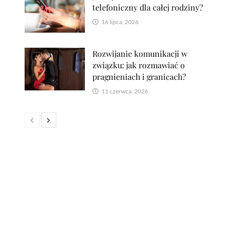
telefoniczny dla całej rodziny?
16 lipca, 2026
Rozwijanie komunikacji w
związku: jak rozmawiać o
pragnieniach i granicach?
11 czerwca, 2026
a