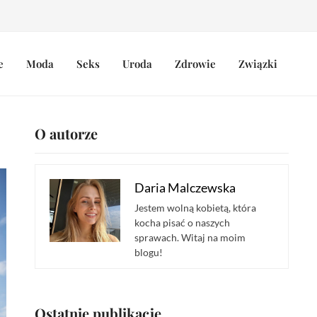
e
Moda
Seks
Uroda
Zdrowie
Związki
O autorze
Daria Malczewska
Jestem wolną kobietą, która
kocha pisać o naszych
sprawach. Witaj na moim
blogu!
Ostatnie publikacje