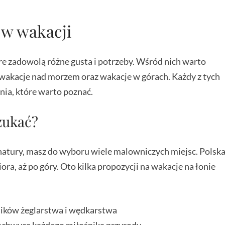
ów wakacji
óre zadowolą różne gusta i potrzeby. Wśród nich warto
 wakacje nad morzem oraz wakacje w górach. Każdy z tych
nia, które warto poznać.
zukać?
natury, masz do wyboru wiele malowniczych miejsc. Polsk
ora, aż po góry. Oto kilka propozycji na wakacje na łonie
śników żeglarstwa i wędkarstwa