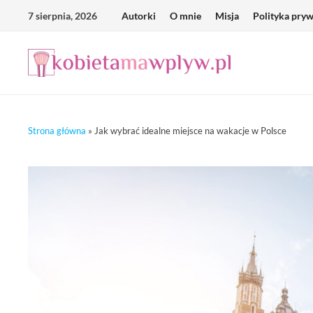
Skip
7 sierpnia, 2026
Autorki
O mnie
Misja
Polityka pry
to
content
Strona główna
»
Jak wybrać idealne miejsce na wakacje w Polsce