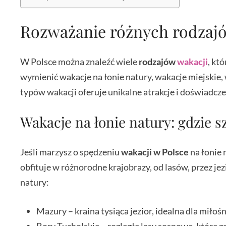
Rozważanie różnych rodzaj
W Polsce można znaleźć wiele
rodzajów
wakacji
, kt
wymienić wakacje na łonie natury, wakacje miejskie,
typów wakacji oferuje unikalne atrakcje i doświadcze
Wakacje na łonie natury: gdzie s
Jeśli marzysz o spędzeniu
wakacji w Polsce
na łonie 
obfituje w różnorodne krajobrazy, od lasów, przez jezi
natury:
Mazury – kraina tysiąca jezior, idealna dla miło