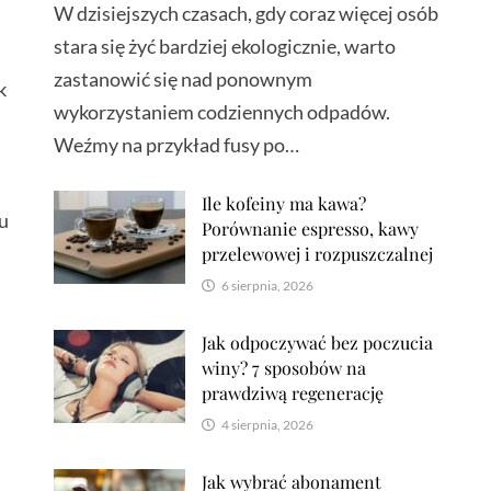
W dzisiejszych czasach, gdy coraz więcej osób
stara się żyć bardziej ekologicznie, warto
zastanowić się nad ponownym
k
wykorzystaniem codziennych odpadów.
Weźmy na przykład fusy po…
Ile kofeiny ma kawa?
ku
Porównanie espresso, kawy
przelewowej i rozpuszczalnej
6 sierpnia, 2026
Jak odpoczywać bez poczucia
winy? 7 sposobów na
prawdziwą regenerację
4 sierpnia, 2026
Jak wybrać abonament