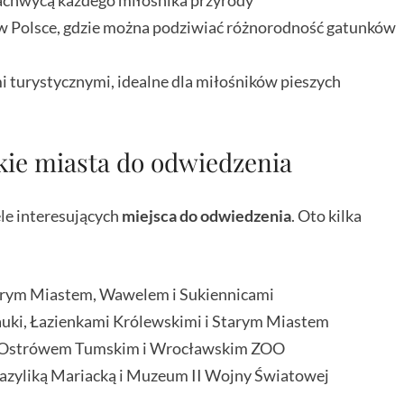
 zachwycą każdego miłośnika przyrody
 w Polsce, gdzie można podziwiać różnorodność gatunków
i turystycznymi, idealne dla miłośników pieszych
skie miasta do odwiedzenia
ele interesujących
miejsca do odwiedzenia
. Oto kilka
arym Miastem, Wawelem i Sukiennicami
Nauki, Łazienkami Królewskimi i Starym Miastem
m, Ostrówem Tumskim i Wrocławskim ZOO
Bazyliką Mariacką i Muzeum II Wojny Światowej