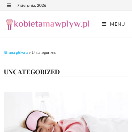
Skip
7 sierpnia, 2026
MENU
to
content
MENU
Strona główna
»
Uncategorized
UNCATEGORIZED