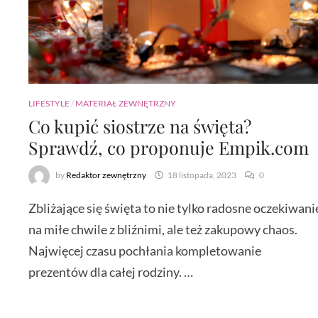
LIFESTYLE
/
MATERIAŁ ZEWNĘTRZNY
Co kupić siostrze na święta?
Sprawdź, co proponuje Empik.com
by
Redaktor zewnętrzny
18 listopada, 2023
0
Zbliżające się święta to nie tylko radosne oczekiwani
na miłe chwile z bliźnimi, ale też zakupowy chaos.
Najwięcej czasu pochłania kompletowanie
prezentów dla całej rodziny. …