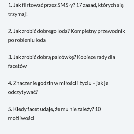
1.
Jak flirtować przez SMS-y? 17 zasad, których się
trzymaj!
2.
Jak zrobić dobrego loda? Kompletny przewodnik
po robieniu loda
3.
Jak zrobić dobrą palcówkę? Kobiece rady dla
facetów
4.
Znaczenie godzin w miłości i życiu – jak je
odczytywać?
5.
Kiedy facet udaje, że mu nie zależy? 10
możliwości