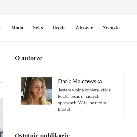
e
Moda
Seks
Uroda
Zdrowie
Związki
O autorze
Daria Malczewska
Jestem wolną kobietą, która
kocha pisać o naszych
sprawach. Witaj na moim
blogu!
Ostatnie publikacje