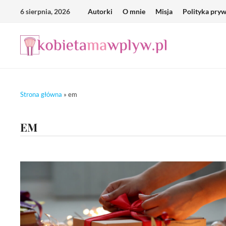
Skip
6 sierpnia, 2026
Autorki
O mnie
Misja
Polityka pry
to
content
Strona główna
»
em
EM