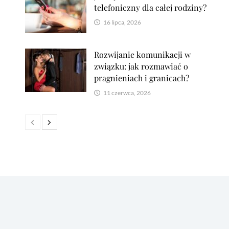
telefoniczny dla całej rodziny?
16 lipca, 2026
Rozwijanie komunikacji w
związku: jak rozmawiać o
pragnieniach i granicach?
11 czerwca, 2026