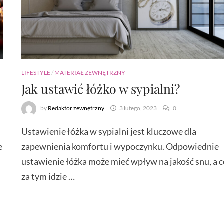
LIFESTYLE
/
MATERIAŁ ZEWNĘTRZNY
Jak ustawić łóżko w sypialni?
by
Redaktor zewnętrzny
3 lutego, 2023
0
Ustawienie łóżka w sypialni jest kluczowe dla
e
zapewnienia komfortu i wypoczynku. Odpowiednie
ustawienie łóżka może mieć wpływ na jakość snu, a 
za tym idzie …