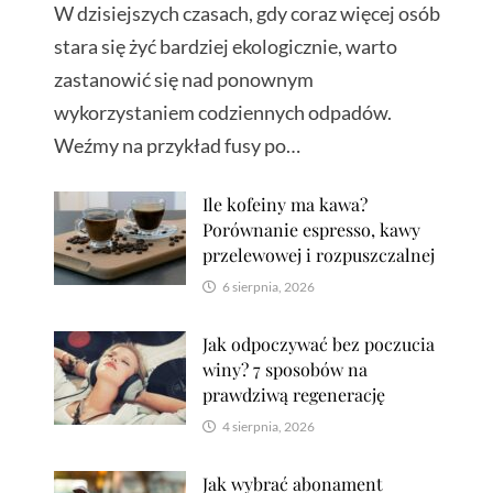
W dzisiejszych czasach, gdy coraz więcej osób
stara się żyć bardziej ekologicznie, warto
zastanowić się nad ponownym
wykorzystaniem codziennych odpadów.
Weźmy na przykład fusy po…
Ile kofeiny ma kawa?
Porównanie espresso, kawy
przelewowej i rozpuszczalnej
6 sierpnia, 2026
Jak odpoczywać bez poczucia
winy? 7 sposobów na
prawdziwą regenerację
4 sierpnia, 2026
Jak wybrać abonament